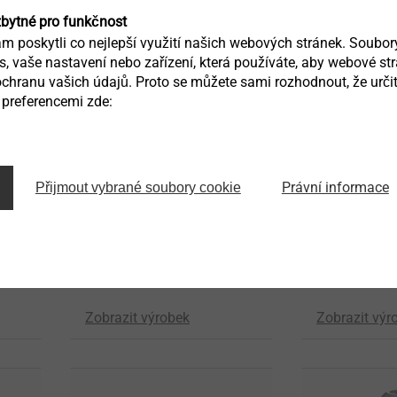
zbytné pro funkčnost
 poskytli co nejlepší využití našich webových stránek. Soubo
ás, vaše nastavení nebo zařízení, která používáte, aby webové st
chranu vašich údajů. Proto se můžete sami rozhodnout, že určit
preferencemi zde:
Právní informace
Přijmout vybrané soubory cookie
®
EJOT
ADJU
®
DELTAsert
Integrovaná 
ení
Závitotvorná vložka pro
pro stejnomě
termoplasty a termosety
Zobrazit výrobek
Zobrazit výr