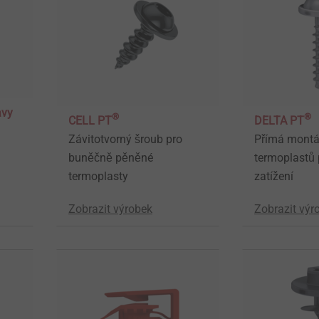
avy
®
®
CELL PT
DELTA PT
Závitotvorný šroub pro
Přímá montá
buněčně pěněné
termoplastů 
termoplasty
zatížení
Zobrazit výrobek
Zobrazit výr