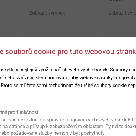
Zobrazit výrobek
Zobrazit výr
 se souborů cookie pro tuto webovou strán
ytli co nejlepší využití našich webových stránek. Soubory co
ní nebo zařízení, která používáte, aby webové stránky fungovaly
 Proto se můžete sami rozhodnout, že určité soubory cookie nep
®
MAXXtip
Mikrošrouby
celí
Přímé šroubování do
Bezpečná spo
vysoce pevných materiálů
pro nejmenší
ytné pro funkčnost
díly
kie jsou nezbytné pro správné fungování webových stránek EJO
ce na stránce a přístup k zabezpečeným oblastem. Ty nelze deak
Zobrazit výrobek
Zobrazit výr
 nebo požadované služby nemohly být poskytnuty.