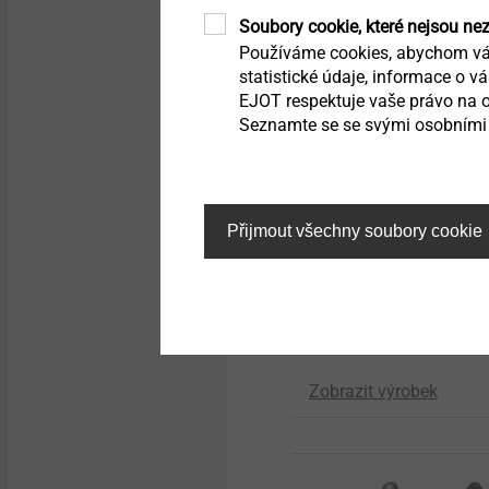
Soubory cookie, které nejsou ne
Používáme cookies, abychom vám
statistické údaje, informace o v
EJOT respektuje vaše právo na o
Seznamte se se svými osobními 
Přijmout všechny soubory cookie
®
EJOT TSSD
Bezpečná spojovací řeš
pro voštinové a pěnové
materiály.
Zobrazit výrobek