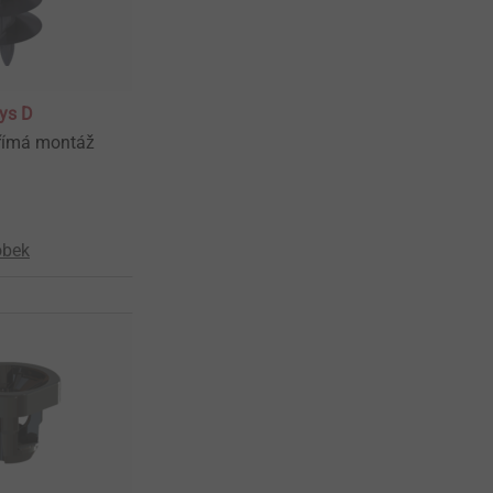
ys D
přímá montáž
obek