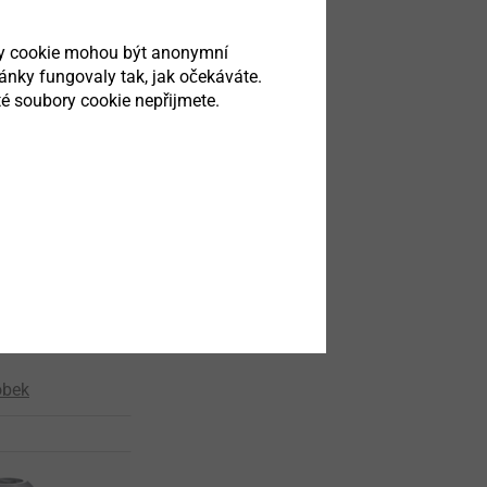
ry cookie mohou být anonymní
ránky fungovaly tak, jak očekáváte.
é soubory cookie nepřijmete.
STtec
rozmanitost
rné spáry:
obek