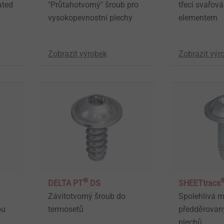
ated
"Průtahotvorný" šroub pro
třecí svařová
vysokopevnostní plechy
elementem
Zobrazit výrobek
Zobrazit výr
®
DELTA PT
DS
SHEETtracs
Závitotvorný šroub do
Spolehlivá 
ou
termosetů
předděrovan
plechů