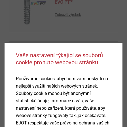
®
EVO PT
Zobrazit výrobek
Vaše nastavení týkající se souborů
®
TOBI
Drive-System
cookie pro tuto webovou stránku
Zobrazit výrobek
Používáme cookies, abychom vám poskytli co
nejlepší využití našich webových stránek.
Soubory cookie mohou být anonymní
statistické údaje, informace o vás, vaše
nastavení nebo zařízení, která používáte, aby
®
DELTA PT
DS
webové stránky fungovaly tak, jak očekáváte.
EJOT respektuje vaše právo na ochranu vašich
Zobrazit výrobek