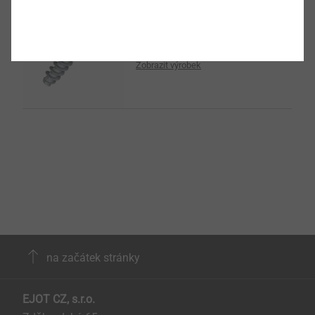
®
PT
Zobrazit výrobek
na začátek stránky
EJOT CZ, s.r.o.