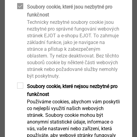
Soubory cookie, které jsou nezbytné pro
Zobrazit výrobek
funkčnost
Technicky nezbytné soubory cookie jsou
nezbytné pro správné fungování webových
stránek EJOT a e-shopu EJOT. To zahrnuje
základní funkce, jako je navigace na
stránce a přístup k zabezpečeným
VT 90
oblastem. Ty nelze deaktivovat. Bez těchto
Nářadí a příslušenství pro ETICS
souborů cookie by některé části webových
Zobrazit výrobek
stránek nebo požadované služby nemohly
být poskytnuty.
Soubory cookie, které nejsou nezbytné pro
funkčnost
Používáme cookies, abychom vám poskytli
co nejlepší využití našich webových
SBL 140 plus
stránek. Soubory cookie mohou být
Hmoždinky pro ETICS
anonymní statistické údaje, informace o
vás, vaše nastavení nebo zařízení, která
Zobrazit výrobek
používáte, aby webové stránky fungovaly