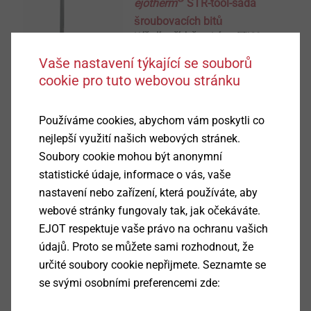
ejotherm
STR-tool-sada
šroubovacích bitů
Nářadí a příslušenství pro ETICS
Vaše nastavení týkající se souborů
Zobrazit výrobek
cookie pro tuto webovou stránku
Používáme cookies, abychom vám poskytli co
nejlepší využití našich webových stránek.
Fréza na omítku
Soubory cookie mohou být anonymní
Nářadí a příslušenství pro ETICS
statistické údaje, informace o vás, vaše
nastavení nebo zařízení, která používáte, aby
Zobrazit výrobek
webové stránky fungovaly tak, jak očekáváte.
EJOT respektuje vaše právo na ochranu vašich
údajů. Proto se můžete sami rozhodnout, že
určité soubory cookie nepřijmete. Seznamte se
Speciální vrták pro děrované
se svými osobními preferencemi zde:
materiály
Nářadí a příslušenství pro ETICS