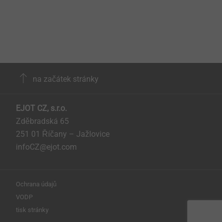
na začátek stránky
EJOT CZ, s.r.o.
Zděbradská 65
251 01 Říčany – Jažlovice
infoCZ@ejot.com
Ochrana údajů
VODP
tisk stránky