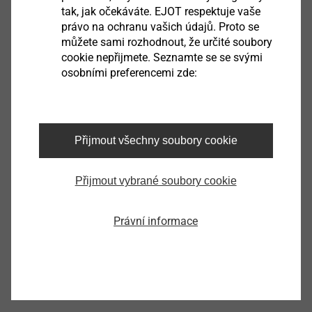
tak, jak očekáváte. EJOT respektuje vaše
právo na ochranu vašich údajů. Proto se
můžete sami rozhodnout, že určité soubory
cookie nepřijmete. Seznamte se se svými
osobními preferencemi zde:
®
Zátka
ejotherm
STR EPS
Nářadí a příslušenství pro ETICS
Zobrazit výrobek
Přijmout všechny soubory cookie
Přijmout vybrané soubory cookie
®
Zátka
ejotherm
STR MW
Právní informace
Nářadí a příslušenství pro ETICS
Zobrazit výrobek