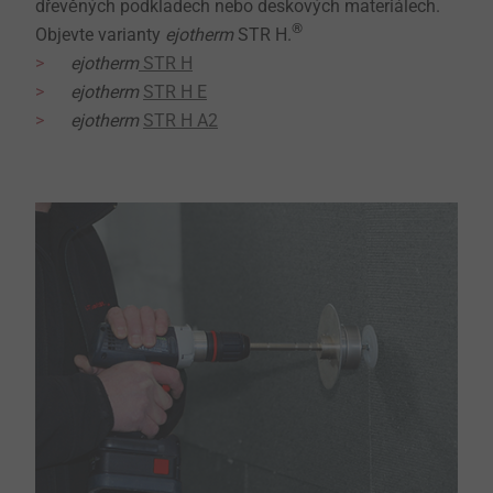
dřevěných podkladech nebo deskových materiálech.
®
Objevte varianty
ejotherm
STR H.
ejotherm
STR H
ejotherm
STR H E
ejotherm
STR H A2