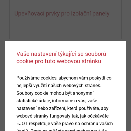
Upevňovací prvky pro izolační panely
Vaše nastavení týkající se souborů
cookie pro tuto webovou stránku
Používáme cookies, abychom vám poskytli co
nejlepší využití našich webových stránek.
Soubory cookie mohou být anonymní
statistické údaje, informace o vás, vaše
nastavení nebo zařízení, která používáte, aby
webové stránky fungovaly tak, jak očekáváte.
Upevňovací prvky pro prefabrikované
EJOT respektuje vaše právo na ochranu vašich
systémy s keramickým obkladem