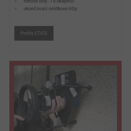
rohové lišty - i s okapnicí
ukončovací omítkové lišty
Profily ETICS