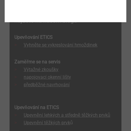
Tipy odborníků k upevňování ETICS
najdete na našem blogu
Upevňování ETICS
Vyhněte se vykreslování hmoždinek
Zaměřme se na servis
Výtažné zkoušky
napojovací okenní lišty
předběžné navrhování
Upevňování na ETICS
Upevnění lehkých a středně těžkých prvků
Upevnění těžkých prvk
ů