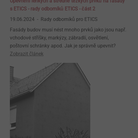
Upevnění lehkých a středně těžkých prvků na fasády
s ETICS - rady odborníků ETICS - část 2
19.06.2024
Rady odborníků pro ETICS
Fasády budov musí nést mnoho prvků jako jsou např.
vchodové stříšky, markýzy, zábradlí, osvětlení,
poštovní schránky apod. Jak je správně upevnit?
Zobrazit článek