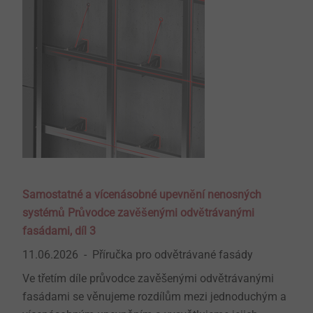
Samostatné a vícenásobné upevnění nenosných
systémů Průvodce zavěšenými odvětrávanými
fasádami, díl 3
11.06.2026
Příručka pro odvětrávané fasády
Ve třetím díle průvodce zavěšenými odvětrávanými
fasádami se věnujeme rozdílům mezi jednoduchým a