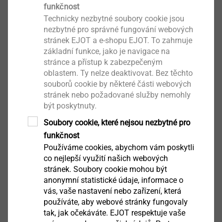
funkčnost
V první části našeho průvodce se dozvíte vše o
Technicky nezbytné soubory cookie jsou
základech plánování ploché střechy. ► Dozvědět se
nezbytné pro správné fungování webových
více.
stránek EJOT a e-shopu EJOT. To zahrnuje
Zobrazit článek
základní funkce, jako je navigace na
stránce a přístup k zabezpečeným
oblastem. Ty nelze deaktivovat. Bez těchto
souborů cookie by některé části webových
stránek nebo požadované služby nemohly
být poskytnuty.
Soubory cookie, které nejsou nezbytné pro
funkčnost
Používáme cookies, abychom vám poskytli
co nejlepší využití našich webových
stránek. Soubory cookie mohou být
anonymní statistické údaje, informace o
vás, vaše nastavení nebo zařízení, která
používáte, aby webové stránky fungovaly
tak, jak očekáváte. EJOT respektuje vaše
Kotvení nadkrokevní izolace – jak určit správný