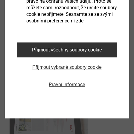
právo na ochranu vašich údajů. Proto se
šroub?
můžete sami rozhodnout, že určité soubory
cookie nepřijmete. Seznamte se se svými
19.12.2024
osobními preferencemi zde:
Na co je třeba vzít v úvahu při izolaci nad krokví s
ohledem na výběr šroubů a jakým chybám se zde lze
účinně vyhnout?
Přijmout všechny soubory cookie
Zobrazit článek
Přijmout vybrané soubory cookie
Právní informace