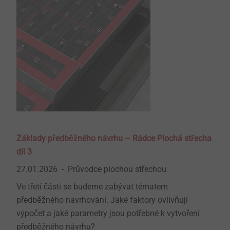
Základy předběžného návrhu – Rádce Plochá střecha
díl 3
27.01.2026
Průvodce plochou střechou
Ve třetí části se budeme zabývat tématem
předběžného navrhování. Jaké faktory ovlivňují
výpočet a jaké parametry jsou potřebné k vytvoření
předběžného návrhu?