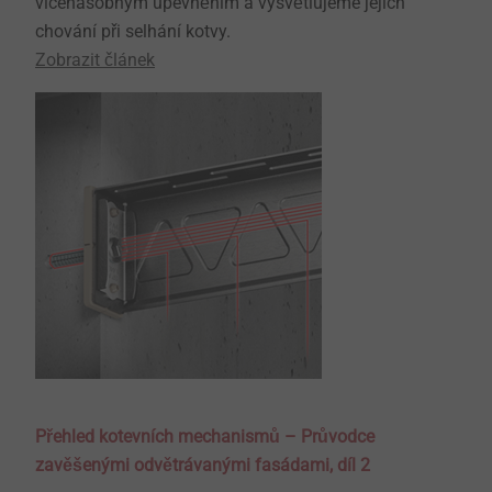
vícenásobným upevněním a vysvětlujeme jejich
chování při selhání kotvy.
Zobrazit článek
Přehled kotevních mechanismů – Průvodce
zavěšenými odvětrávanými fasádami, díl 2