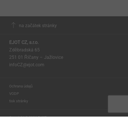
na začátek stránky
EJOT CZ, s.r.o.
Zděbradská 65
251 01 Říčany – Jažlovice
infoCZ@ejot.com
Ochrana údajů
VODP
tisk stránky
Copyright © 2026 EJOT