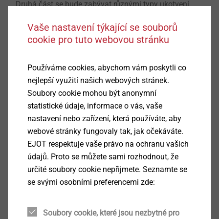
Druhá část se bude zabývat různými typy ukotvení
střešních membrán.
Vaše nastavení týkající se souborů
Zobrazit článek
cookie pro tuto webovou stránku
Používáme cookies, abychom vám poskytli co
nejlepší využití našich webových stránek.
Soubory cookie mohou být anonymní
statistické údaje, informace o vás, vaše
nastavení nebo zařízení, která používáte, aby
webové stránky fungovaly tak, jak očekáváte.
EJOT respektuje vaše právo na ochranu vašich
údajů. Proto se můžete sami rozhodnout, že
určité soubory cookie nepřijmete. Seznamte se
se svými osobními preferencemi zde:
Rádce pro plochou střechu díl 1 - Základy plánování
Soubory cookie, které jsou nezbytné pro
11.02.2025
Průvodce plochou střechou