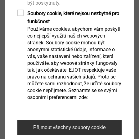
JT9-2/5 5.0 VARIO
být poskytnuty.
Samovrtné šrouby
Soubory cookie, které nejsou nezbytné pro
Zobrazit výrobek
funkčnost
Používáme cookies, abychom vám poskytli
co nejlepší využití našich webových
stránek. Soubory cookie mohou být
anonymní statistické údaje, informace o
vás, vaše nastavení nebo zařízení, která
®
EJOFAST
JF6-2-5,5
používáte, aby webové stránky fungovaly
tak, jak očekáváte. EJOT respektuje vaše
Samovrtné šrouby
právo na ochranu vašich údajů. Proto se
Zobrazit výrobek
můžete sami rozhodnout, že určité soubory
cookie nepřijmete. Seznamte se se svými
osobními preferencemi zde:
JT2-2-6,5 EJOGUARD
Přijmout všechny soubory cookie
Samovrtné šrouby