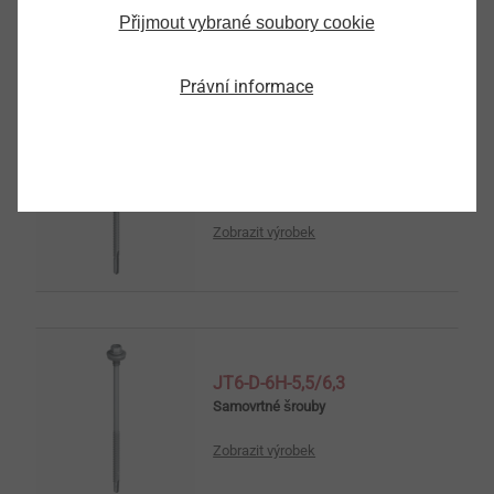
Zobrazit výrobek
Přijmout vybrané soubory cookie
Právní informace
JT6-D-12H-5,5/6,3
Samovrtné šrouby
Zobrazit výrobek
JT6-D-6H-5,5/6,3
Samovrtné šrouby
Zobrazit výrobek