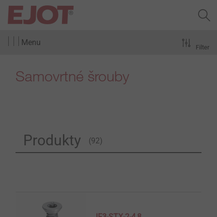
Menu
Filter
Samovrtné šrouby
Produkty
(92)
JF3-STX-2-4,8