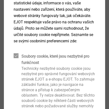
statistické údaje, informace o vás, vaše
nastavení nebo zařízení, která používáte, aby
JF3-FR-4,9
webové stránky fungovaly tak, jak očekáváte.
Samovrtné šrouby
EJOT respektuje vaše právo na ochranu vašich
údajů. Proto se můžete sami rozhodnout, že
Zobrazit výrobek
určité soubory cookie nepřijmete. Seznamte se
se svými osobními preferencemi zde:
Soubory cookie, které jsou nezbytné pro
JT4-LT-XT-3H/4-5.5x19 KD16
funkčnost
Samovrtné šrouby
Technicky nezbytné soubory cookie jsou
nezbytné pro správné fungování webových
Zobrazit výrobek
stránek EJOT a e-shopu EJOT. To zahrnuje
základní funkce, jako je navigace na
stránce a přístup k zabezpečeným
oblastem. Ty nelze deaktivovat. Bez těchto
souborů cookie by některé části webových
stránek nebo požadované služby nemohly