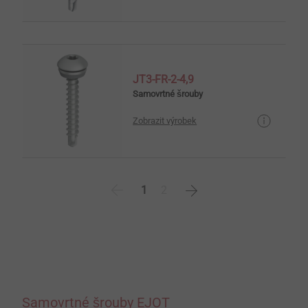
JT3-FR-2-4,9
Samovrtné šrouby
Zobrazit výrobek
1
2
Samovrtné šrouby EJOT