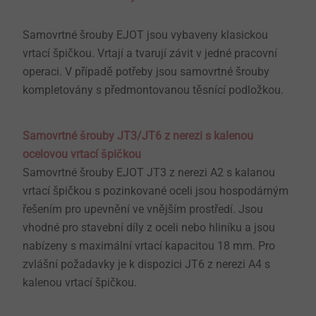
Samovrtné šrouby EJOT jsou vybaveny klasickou
vrtací špičkou. Vrtají a tvarují závit v jedné pracovní
operaci. V případě potřeby jsou samovrtné šrouby
kompletovány s předmontovanou těsnící podložkou.
Samovrtné šrouby JT3/JT6 z nerezi s kalenou
ocelovou vrtací špičkou
Samovrtné šrouby EJOT JT3 z nerezi A2 s kalanou
vrtací špičkou s pozinkované oceli jsou hospodárným
řešením pro upevnění ve vnějším prostředí. Jsou
vhodné pro stavební díly z oceli nebo hliníku a jsou
nabízeny s maximální vrtací kapacitou 18 mm. Pro
zvlášní požadavky je k dispozici JT6 z nerezi A4 s
kalenou vrtací špičkou.