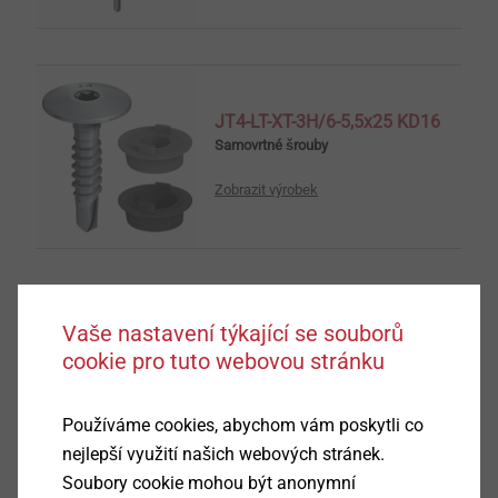
JT4-LT-XT-3H/6-5,5x25 KD16
Samovrtné šrouby
Zobrazit výrobek
Vaše nastavení týkající se souborů
JT6-12-5,5
cookie pro tuto webovou stránku
Samovrtné šrouby
Zobrazit výrobek
Používáme cookies, abychom vám poskytli co
nejlepší využití našich webových stránek.
Soubory cookie mohou být anonymní