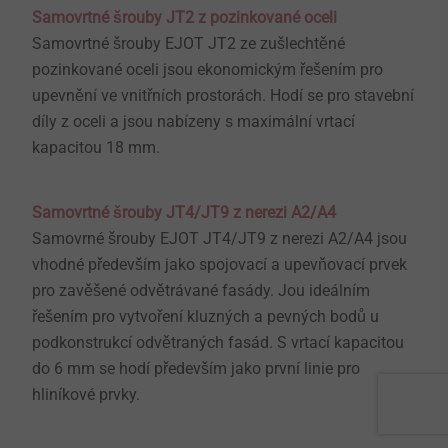
Samovrtné šrouby JT2 z pozinkované oceli
Samovrtné šrouby EJOT JT2 ze zušlechtěné
pozinkované oceli jsou ekonomickým řešením pro
upevnění ve vnitřních prostorách. Hodí se pro stavební
díly z oceli a jsou nabízeny s maximální vrtací
kapacitou 18 mm.
Samovrtné šrouby JT4/JT9 z nerezi A2/A4
Samovrné šrouby EJOT JT4/JT9 z nerezi A2/A4 jsou
vhodné především jako spojovací a upevňovací prvek
pro zavěšené odvětrávané fasády. Jou ideálním
řešením pro vytvoření kluzných a pevných bodů u
podkonstrukcí odvětraných fasád. S vrtací kapacitou
do 6 mm se hodí především jako první linie pro
hliníkové prvky.