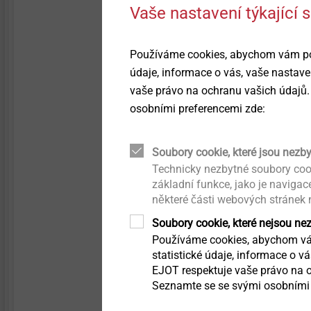
Vaše nastavení týkající
Prostupové manžety
Structural components
made of plastics
Používáme cookies, abychom vám posk
Iso-Corner
údaje, informace o vás, vaše nastave
Automatizovaná montáž /
Upevnění vnějších prvků a
Technická čistota
vaše právo na ochranu vašich údajů.
konstrukcí na ETICS
Montážní úhelník z
osobními preferencemi zde:
polyuretanové tvrzené 
Přímé šroubování do plastů
Soubory cookie, které jsou nezb
Technicky nezbytné soubory coo
Technické detaily a
Zobrazit výrobek
povrchové úpravy
základní funkce, jako je naviga
některé části webových stránek
Mikrošrouby
Soubory cookie, které nejsou ne
Používáme cookies, abychom vám
statistické údaje, informace o v
Upevnění pro kombinované
EJOT respektuje vaše právo na o
aplikace
Seznamte se se svými osobními 