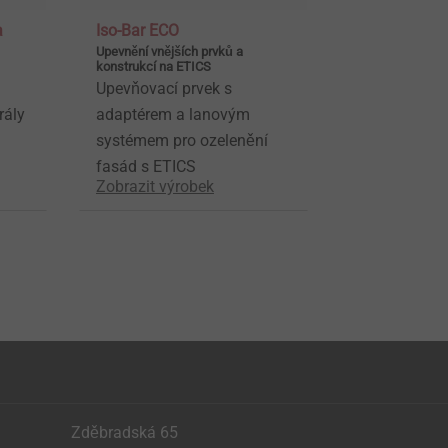
a
Iso-Bar ECO
Upevnění vnějších prvků a
konstrukcí na ETICS
Upevňovací prvek s
rály
adaptérem a lanovým
systémem pro ozelenění
fasád s ETICS
Zobrazit výrobek
Zděbradská 65