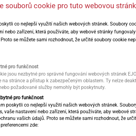
 se souborů cookie pro tuto webovou strán
ytli co nejlepší využití našich webových stránek. Soubory co
Iso-Dart
Iso-Corner s
ní nebo zařízení, která používáte, aby webové stránky fungovaly
Upevnění vnějších prvků a
Upevnění vnější
 Proto se můžete sami rozhodnout, že určité soubory cookie nep
konstrukcí na ETICS
konstrukcí na E
je konstrukční upevňovací
Upevňovací 
pěny
systém
a zdivo
ytné pro funkčnost
kie jsou nezbytné pro správné fungování webových stránek EJO
Zobrazit výrobek
Zobrazit výr
ce na stránce a přístup k zabezpečeným oblastem. Ty nelze deak
 nebo požadované služby nemohly být poskytnuty.
zbytné pro funkčnost
 poskytli co nejlepší využití našich webových stránek. Soubo
ás, vaše nastavení nebo zařízení, která používáte, aby webové st
chranu vašich údajů. Proto se můžete sami rozhodnout, že určit
preferencemi zde: