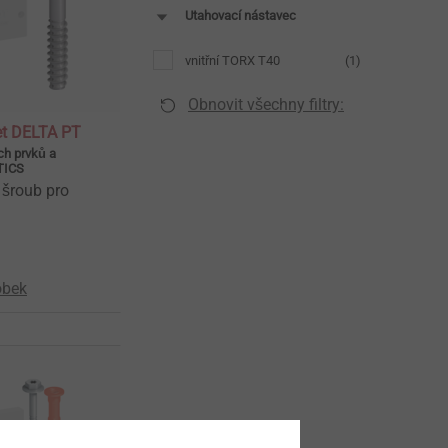
Utahovací nástavec
vnitřní TORX T40
(1)
Obnovit všechny filtry:
et DELTA PT
ch prvků a
TICS
 šroub pro
obek