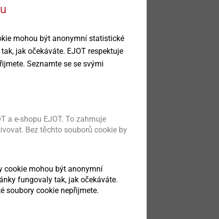
ku
okie mohou být anonymní statistické
ada SDF
 tak, jak očekáváte. EJOT respektuje
ch prvků a
řijmete. Seznamte se se svými
TICS
sada pro beton
T a e-shopu EJOT. To zahrnuje
obek
tivovat. Bez těchto souborů cookie by
ry cookie mohou být anonymní
ránky fungovaly tak, jak očekáváte.
é soubory cookie nepřijmete.