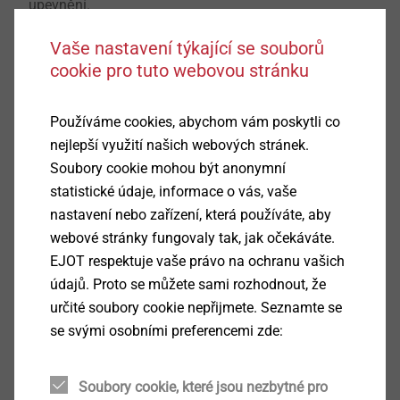
upevnění.
Pro dlouhodobou životnost je zásadní použití
Vaše nastavení týkající se souborů
materiálů z nerezové oceli A4.
cookie pro tuto webovou stránku
Správná volba kotvení je klíčová pro bezpečnost i
životnost celé fasády.
Používáme cookies, abychom vám poskytli co
Společnost EJOT proto nabízí široké portfolio
nejlepší využití našich webových stránek.
upevňovacích řešení pro oblast zavěšených
Soubory cookie mohou být anonymní
odvětrávaných fasád, která zohledňují různé typy
statistické údaje, informace o vás, vaše
podkladů i konstrukčních situací.
nastavení nebo zařízení, která používáte, aby
webové stránky fungovaly tak, jak očekáváte.
V dalším dílu našeho průvodce se zaměříme na
EJOT respektuje vaše právo na ochranu vašich
správný výběr a montáž plastových fasádních
údajů. Proto se můžete sami rozhodnout, že
hmoždinek.
určité soubory cookie nepřijmete. Seznamte se
se svými osobními preferencemi zde:
Řešíte konkrétní projekt fasády?
Soubory cookie, které jsou nezbytné pro