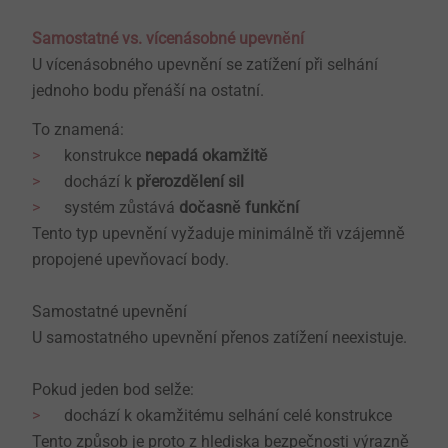
Samostatné vs. vícenásobné upevnění
U vícenásobného upevnění se zatížení při selhání
jednoho bodu přenáší na ostatní.
To znamená:
konstrukce
nepadá okamžitě
dochází k
přerozdělení sil
systém zůstává
dočasně funkční
Tento typ upevnění vyžaduje minimálně tři vzájemně
propojené upevňovací body.
Samostatné upevnění
U samostatného upevnění přenos zatížení neexistuje.
Pokud jeden bod selže:
dochází k okamžitému selhání celé konstrukce
Tento způsob je proto z hlediska bezpečnosti výrazně