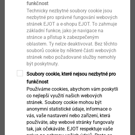
funkčnost
Pošlete nám skladbu nebo projekt – doporučíme
Technicky nezbytné soubory cookie jsou
vám vhodný systém kotvení a optimální řešení.
nezbytné pro správné fungování webových
stránek EJOT a e-shopu EJOT. To zahrnuje
Vyberte si kontakt ve vašem regionu
nebo nás
základní funkce, jako je navigace na
stránce a přístup k zabezpečeným
kontaktujte emailem na
infoCZ@ejot.com
oblastem. Ty nelze deaktivovat. Bez těchto
souborů cookie by některé části webových
Chcete mít přehled všech možností?
stránek nebo požadované služby nemohly
Stáhněte si katalog pro odvětrávané fasády a
být poskytnuty.
použijte ho jako podklad pro návrh i realizaci.
Soubory cookie, které nejsou nezbytné pro
funkčnost
Ke katalogu
Používáme cookies, abychom vám poskytli
co nejlepší využití našich webových
Další řešení pro fasády:
stránek. Soubory cookie mohou být
LT-Systémy
anonymní statistické údaje, informace o
®
vás, vaše nastavení nebo zařízení, která
PEARLOCK
používáte, aby webové stránky fungovaly
®
CROSSFIX
tak, jak očekáváte. EJOT respektuje vaše