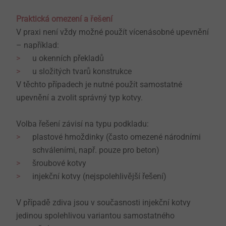
Praktická omezení a řešení
V praxi není vždy možné použít vícenásobné upevnění
– například:
u okenních překladů
u složitých tvarů konstrukce
V těchto případech je nutné použít samostatné
upevnění a zvolit správný typ kotvy.
Volba řešení závisí na typu podkladu:
plastové hmoždinky (často omezené národními
schváleními, např. pouze pro beton)
šroubové kotvy
injekční kotvy (nejspolehlivější řešení)
V případě zdiva jsou v současnosti injekční kotvy
jedinou spolehlivou variantou samostatného