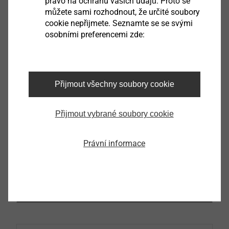
právo na ochranu vašich údajů. Proto se
můžete sami rozhodnout, že určité soubory
cookie nepřijmete. Seznamte se se svými
osobními preferencemi zde:
PRŮVODCE V OBLASTI ZAVĚŠENÝCH
ODVĚTRÁVANÝCH FASÁD
Prohlédněte si i další díly průvodce.
Přijmout všechny soubory cookie
Díl 1 - Konstrukce a výhody
Přijmout vybrané soubory cookie
Díl 2 - Přehled kotevních mechanismů
Díl 3 - Samostatné vs. vícenásobné upevnění: kdy
Právní informace
hrozí okamžité selhání?
Díl 4 - Bezpečná fasáda začíná u správného
kotvení. Na co si dát pozor?