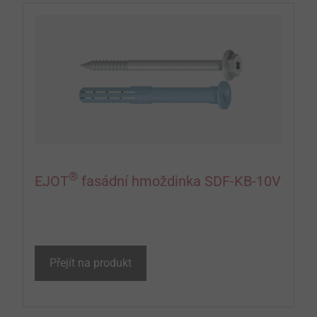
®
EJOT
fasádní hmoždinka SDF-KB-10V
Přejít na produkt