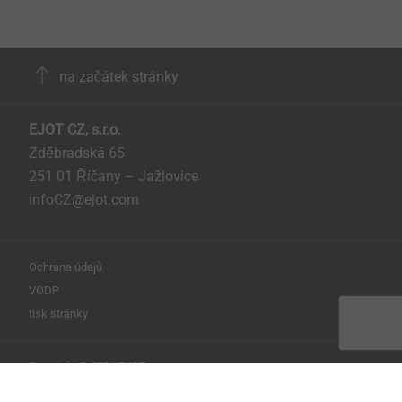
na začátek stránky
EJOT CZ, s.r.o.
Zděbradská 65
251 01 Říčany – Jažlovice
infoCZ@ejot.com
Ochrana údajů
VODP
tisk stránky
Copyright © 2026 EJOT