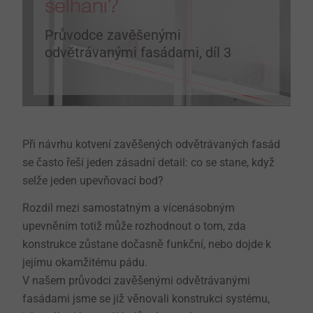
selhání?
Průvodce zavěšenými
odvětrávanými fasádami, díl 3
Při návrhu kotvení zavěšených odvětrávaných fasád
se často řeší jeden zásadní detail: co se stane, když
selže jeden upevňovací bod?
Rozdíl mezi samostatným a vícenásobným
upevněním totiž může rozhodnout o tom, zda
konstrukce zůstane dočasně funkční, nebo dojde k
jejímu okamžitému pádu.
V našem průvodci zavěšenými odvětrávanými
fasádami jsme se již věnovali konstrukci systému,