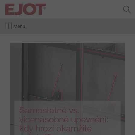
Menu
Samostatné vs.
vícenásobné upevnění:
kdy hrozí okamžité