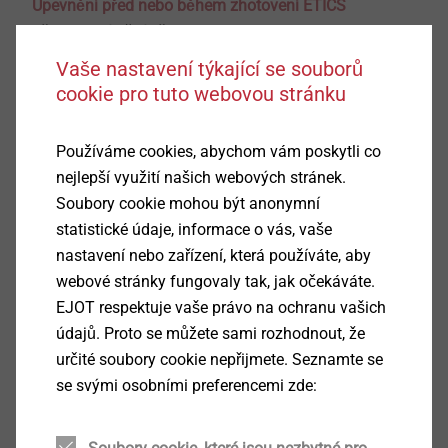
Upevnění před nebo během zhotovení ETICS
Přesné umístění připojovaného prvku je v tomto
případě známo už před zhotovením ETICS. Řešení
Vaše nastavení týkající se souborů
připevnění prvku může být integrováno přímo do
cookie pro tuto webovou stránku
zateplovacího systému.
Používáme cookies, abychom vám poskytli co
Dodatečné upevnění
nejlepší využití našich webových stránek.
Často ještě není před realizací ETICS známá poloha
Soubory cookie mohou být anonymní
nebo i druh připevňovaného prvku, který mají být
statistické údaje, informace o vás, vaše
připevněny na plášť budovy. Montáž se provádí
nastavení nebo zařízení, která používáte, aby
dodatečně na již dokončenou fasádu ETICS.
webové stránky fungovaly tak, jak očekáváte.
EJOT respektuje vaše právo na ochranu vašich
S výrobním programem Iso sestavil EJOT skupinu
údajů. Proto se můžete sami rozhodnout, že
výrobků pro plánované a dodatečné upevnění
určité soubory cookie nepřijmete. Seznamte se
připojovaných prvků na fasády s ETICS, která pro
se svými osobními preferencemi zde:
všechny případy nabízí odpovídající odpovídající
upevnění.