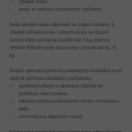
středně těžké
prvky se staticky významným zatížením.
Naše aktuální rada odborníků se zabývá lehkými a
středně těžkými prvky. Lehkými prvky se rozumí
takové, které vyvolávají zatížení do 5 kg, zatímco
středně těžkými prvky jsou prvky s hmotností do 15
kg.
Řešení upevnění prvků na zateplených fasádách musí
obecně splňovat následující požadavky:
spolehlivý přenos a absorpce zatížení do
podkladu nebo izolantu
odolnost proti povětrnostním vlivům a hnanému
dešti
minimalizace tepelných mostů
Kromě toho nesmí být upevněním nebo odpovídajícím