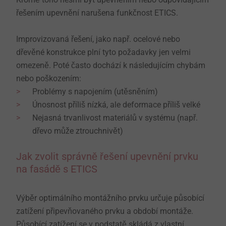
řešením upevnění narušena funkčnost ETICS.
Improvizovaná řešení, jako např. ocelové nebo
dřevěné konstrukce plní tyto požadavky jen velmi
omezeně. Poté často dochází k následujícím chybám
nebo poškozením:
Problémy s napojením (utěsněním)
Únosnost příliš nízká, ale deformace příliš velké
Nejasná trvanlivost materiálů v systému (např.
dřevo může ztrouchnivět)
Jak zvolit správně řešení upevnění prvku
na fasádě s ETICS
Výběr optimálního montážního prvku určuje působící
zatížení připevňovaného prvku a období montáže.
Působící zatížení se v podstatě skládá z vlastní