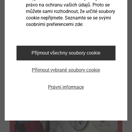
Vykreslování hmoždinek
právo na ochranu vašich údajů. Proto se
Upevňování lehkých a středně těžkých prvků
můžete sami rozhodnout, že určité soubory
Upevňování těžkých a staticky významných
cookie nepřijmete. Seznamte se se svými
prvků
osobními preferencemi zde:
Výtažné zkoušky
Napojovací okenní lišty
Přijmout všechny soubory cookie
Přijmout vybrané soubory cookie
Právní informace