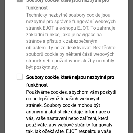
Soubory cookie, které jsou nezbytné pro
funkčnost
Kontaktujte nás
Technicky nezbytné soubory cookie jsou
nezbytné pro správné fungování webových
stránek EJOT a e-shopu EJOT. To zahrnuje
V případě zájmu o objednání fasádních
základní funkce, jako je navigace na
hmoždinek nás neváhejte kontaktovat!
stránce a přístup k zabezpečeným
oblastem. Ty nelze deaktivovat. Bez těchto
souborů cookie by některé části webových
Jsme tady pro Vás, abychom Vám doporučili
stránek nebo požadované služby nemohly
vhodné montážní nástroje nebo v případě dotazů.
být poskytnuty.
Soubory cookie, které nejsou nezbytné pro
Kontakty stavebního upevňování
funkčnost
Používáme cookies, abychom vám poskytli
co nejlepší využití našich webových
stránek. Soubory cookie mohou být
Prostudujte si i další odborné rady a
anonymní statistické údaje, informace o
tipy odborníků na ETICS.
vás, vaše nastavení nebo zařízení, která
používáte, aby webové stránky fungovaly
tak, jak očekáváte. EJOT respektuje vaše