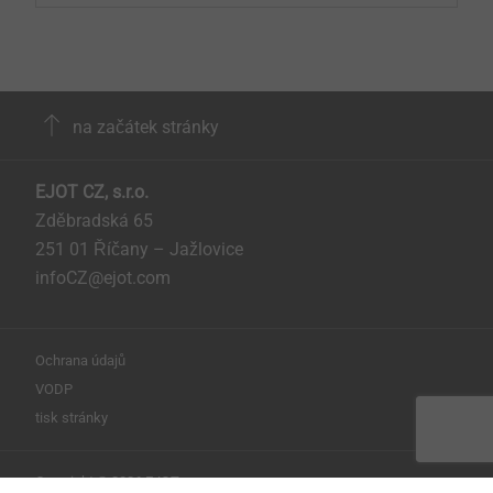
na začátek stránky
EJOT CZ, s.r.o.
Zděbradská 65
251 01 Říčany – Jažlovice
infoCZ@ejot.com
Ochrana údajů
VODP
tisk stránky
Copyright © 2026 EJOT