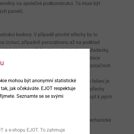
upevněny na společné podkonstrukci. Ta musí být
ých panelů.
trukci budovy. V případě ploché střechy by to
u izolaci, případně parozábranu až na podklad
ály). Na takové řešení jsou ale kladeny požadavky,
avků je opětovné zajištění těsnosti hydroizolace
ku
 izolací, aby nedošlo ke zhoršení tepelně izolačních
oužití držáků z nerezavějící oceli.
okie mohou být anonymní statistické
ukce. Například betonovými dlaždicemi. Toto řešení je
 tak, jak očekáváte. EJOT respektuje
 ale významně zatěžuje nosnou konstrukci střechy
řijmete. Seznamte se se svými
ání. U měkkých tepelných izolací může dojít k jejich
tí stejné technologie, jako je pokládka a mechanické
T a e-shopu EJOT. To zahrnuje