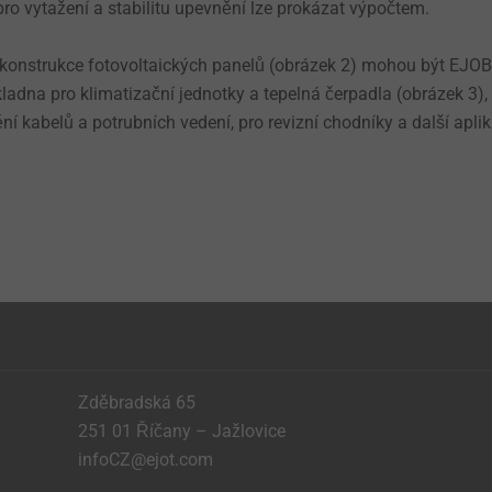
pro vytažení a stabilitu upevnění lze prokázat výpočtem.
 konstrukce fotovoltaických panelů (obrázek 2) mohou být EJO
ladna pro klimatizační jednotky a tepelná čerpadla (obrázek 3),
í kabelů a potrubních vedení, pro revizní chodníky a další aplik
Zděbradská 65
251 01 Říčany – Jažlovice
infoCZ@ejot.com