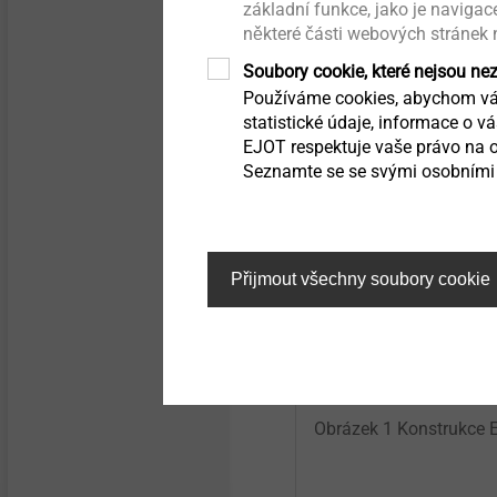
Přesné zastudena tvářené
základní funkce, jako je naviga
díly
některé části webových stránek
EJOBAR je tyčový prvek s
nebo TPO s plochami pro n
Soubory cookie, které nejsou ne
Přímé šroubování do kovů
Používáme cookies, abychom vám
statistické údaje, informace o v
EJOT respektuje vaše právo na o
Hybridní díly & Insertmolding
Seznamte se se svými osobními 
Seřizovací systémy do
světlometů
Přijmout všechny soubory cookie
Upevnění pro hybridní
pěnové struktury
Upevnění pro tenkostěnné
díly
Obrázek 1 Konstrukce