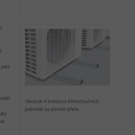
í
í
 jako
dodat
Obrázek 4 Instalace klimatizačních
jednotek na ploché střeše
uby
ane