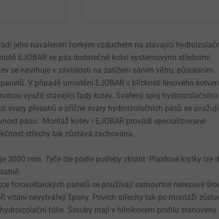
dí jeho navařením horkým vzduchem na stávající hydroizolačn
místě EJOBAR se pás dodatečně kotví systémovými střešními
tev se navrhuje v závislosti na zatížení sáním větru, působícím
panelů. V případě umístění EJOBAR v blízkosti liniového kotven
ohou využít stávající řady kotev. Svařený spoj hydroizolačního
o svary přesahů a příčné svary hydroizolačních pásů se uvažují
pevnost pásu. Montáž kotev i EJOBAR provádí specializované
unkčnost střechy tak zůstává zachována.
 3000 mm. Tyče lze podle potřeby zkrátit. Plastové krytky lze 
tatně.
ce fotovoltaických panelů se používají samovrtné nerezové šro
při vrtání nevytvářejí špony. Povrch střechy tak po montáží zůst
 hydroizolační fólie. Šrouby mají v hliníkovém profilu stanoveny