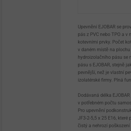
Upevnění EJOBAR se prová
pás z PVC nebo TPO a v 
kotevními prvky. Počet ko
v daném místě na plochu 
hydroizolačního pásu se m
pásu s EJOBAR, stejně jak
pevnější, než je vlastní 
izolatérské firmy. Plná f
Dodávaná délka EJOBAR je
v potřebném počtu samos
Pro upevnění podkonstruk
JF3-2-5,5 x 25 E16, které 
čistý a nehrozí poškození