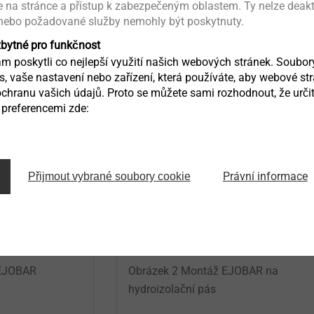
ce na stránce a přístup k zabezpečeným oblastem. Ty nelze deak
 nebo požadované služby nemohly být poskytnuty.
kládající se ze středu tvořeného hliníkovým uzavřeným obdélník
avaření na hydroizolační pás. Konce tyče jsou opatřeny plasto
zbytné pro funkčnost
 poskytli co nejlepší využití našich webových stránek. Soubo
ás, vaše nastavení nebo zařízení, která používáte, aby webové st
chranu vašich údajů. Proto se můžete sami rozhodnout, že určit
preferencemi zde:
Právní informace
Přijmout vybrané soubory cookie
 EJOBAR
Obrázek 2 Montáž EJOBAR na
hydroizolační pás