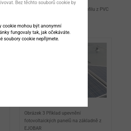
tivovat. Bez těchto souborů cookie by
ovým profilem a obalu z extrudovaného profilu z PVC
vými krytkami viz obrázek 1.
ry cookie mohou být anonymní
ránky fungovaly tak, jak očekáváte.
é soubory cookie nepřijmete.
Obrázek 3 Příklad upevnění
fotovoltaických panelů na základně z
EJOBAR