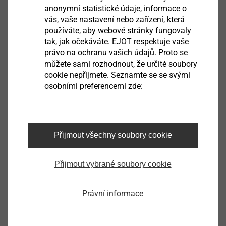
anonymní statistické údaje, informace o
vás, vaše nastavení nebo zařízení, která
používáte, aby webové stránky fungovaly
®
EASYboss
V
tak, jak očekáváte. EJOT respektuje vaše
právo na ochranu vašich údajů. Proto se
Zobrazit výrobek
můžete sami rozhodnout, že určité soubory
cookie nepřijmete. Seznamte se se svými
osobními preferencemi zde:
Přijmout všechny soubory cookie
®
EJOT TSSD
Zobrazit výrobek
Přijmout vybrané soubory cookie
Právní informace