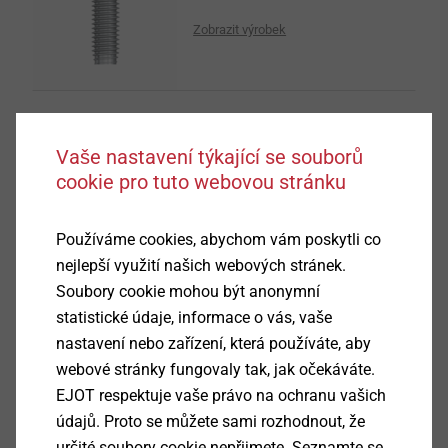
Zobrazit výrobek
Vaše nastavení týkající se souborů
cookie pro tuto webovou stránku
Mikrošrouby
Zobrazit výrobek
Používáme cookies, abychom vám poskytli co
nejlepší využití našich webových stránek.
Soubory cookie mohou být anonymní
statistické údaje, informace o vás, vaše
nastavení nebo zařízení, která používáte, aby
webové stránky fungovaly tak, jak očekáváte.
®
CELL PT
EJOT respektuje vaše právo na ochranu vašich
údajů. Proto se můžete sami rozhodnout, že
Zobrazit výrobek
určité soubory cookie nepřijmete. Seznamte se