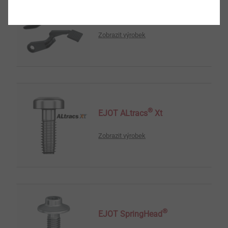
EJOT Structural Parts
Zobrazit výrobek
®
EJOT ALtracs
Xt
Zobrazit výrobek
®
EJOT SpringHead