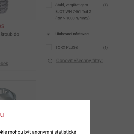
Stahl, vergütet gem.
(1)
EJOT WN 7461 Teil 2
(Rm > 1000 N/mm2)
DS
 šroub do
Utahovací nástavec
TORX PLUS®
(1)
Obnovit všechny filtry:
obek
ku
okie mohou být anonymní statistické