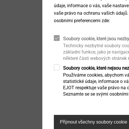
údaje, informace o vás, vaše nastave
®
Prostupové manžety
ALtracs
Plus
Structural components
vaše právo na ochranu vašich údajů.
Závitotvorný šroub do
made of plastics
osobními preferencemi zde:
lehkých kovů
Automatizovaná montáž /
Technická čistota
Soubory cookie, které jsou nezb
Zobrazit výrobek
Technicky nezbytné soubory coo
základní funkce, jako je naviga
Přímé šroubování do plastů
některé části webových stránek
Soubory cookie, které nejsou ne
Technické detaily a
povrchové úpravy
Používáme cookies, abychom vám
statistické údaje, informace o v
EJOT respektuje vaše právo na o
Mikrošrouby
Seznamte se se svými osobními 
Upevnění pro kombinované
aplikace
®
CELL PT
Přijmout všechny soubory cookie
Závitotvorný šroub pro