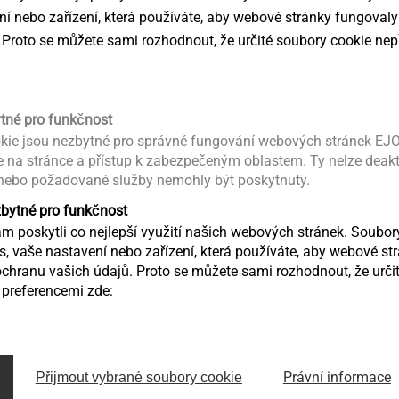
ní nebo zařízení, která používáte, aby webové stránky fungovaly
®
FDS
SHEETtracs
 Proto se můžete sami rozhodnout, že určité soubory cookie nep
"Průtahotvorný" šroub pro
Spolehlivá 
vysokopevnostní plechy
předděrovan
plechů
ytné pro funkčnost
Zobrazit výrobek
Zobrazit výr
kie jsou nezbytné pro správné fungování webových stránek EJO
ce na stránce a přístup k zabezpečeným oblastem. Ty nelze deak
 nebo požadované služby nemohly být poskytnuty.
zbytné pro funkčnost
 poskytli co nejlepší využití našich webových stránek. Soubo
ás, vaše nastavení nebo zařízení, která používáte, aby webové st
chranu vašich údajů. Proto se můžete sami rozhodnout, že určit
preferencemi zde:
®
FLOWpoint DELTA PT
EJOT ALtrac
Právní informace
Přijmout vybrané soubory cookie
Přímé šroubování do plastů
Thread formi