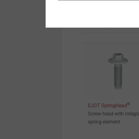
Přesné zastudena tvářené
buněčně pěněné
díly
termoplasty
Přímé šroubování do kovů
Zobrazit výrobek
Hybridní díly & Insertmolding
Seřizovací systémy do
světlometů
Upevnění pro hybridní
pěnové struktury
®
EJOT SpringHead
Upevnění pro tenkostěnné
díly
Screw head with integr
spring element