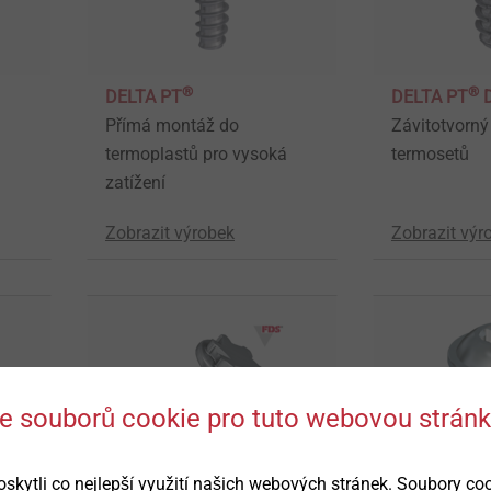
®
®
DELTA PT
DELTA PT
Přímá montáž do
Závitotvorný
termoplastů pro vysoká
termosetů
zatížení
Zobrazit výrobek
Zobrazit výr
 se souborů cookie pro tuto webovou strán
ytli co nejlepší využití našich webových stránek. Soubory co