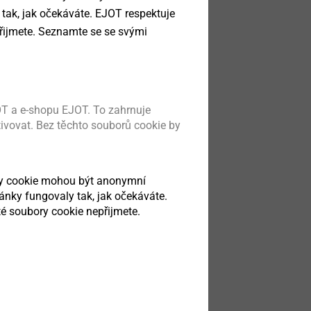
 tak, jak očekáváte. EJOT respektuje
®
řijmete. Seznamte se se svými
montáž
ých tenkých
obek
T a e-shopu EJOT. To zahrnuje
tivovat. Bez těchto souborů cookie by
ry cookie mohou být anonymní
ránky fungovaly tak, jak očekáváte.
é soubory cookie nepřijmete.
®
s
Xt
ng in light