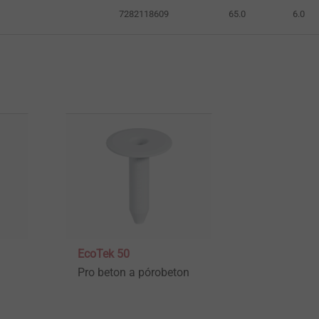
7282118609
65.0
6.0
EcoTek 50
Pro beton a pórobeton