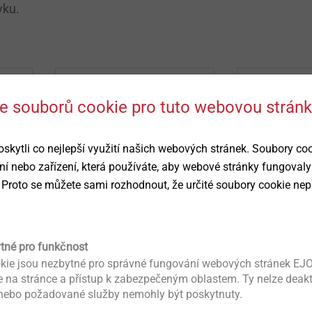
vku.
 se souborů cookie pro tuto webovou strán
ytli co nejlepší využití našich webových stránek. Soubory co
ní nebo zařízení, která používáte, aby webové stránky fungovaly
 Proto se můžete sami rozhodnout, že určité soubory cookie nep
Průměr 
délka závitu mm
ytné pro funkčnost
Číslo výrobku
kie jsou nezbytné pro správné fungování webových stránek EJO
ce na stránce a přístup k zabezpečeným oblastem. Ty nelze deak
 nebo požadované služby nemohly být poskytnuty.