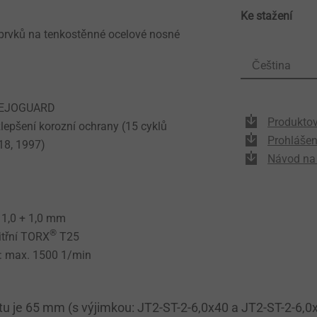
Ke stažení
prvků na tenkostěnné ocelové nosné
Čeština
i EJOGUARD
Produktový
zlepšení korozní ochrany (15 cyklů
Prohlášen
18, 1997)
Návod na
: 1,0 + 1,0 mm
®
itřní TORX
T25
: max. 1500 1/min
tu je 65 mm (s výjimkou: JT2-ST-2-6,0x40 a JT2-ST-2-6,0x