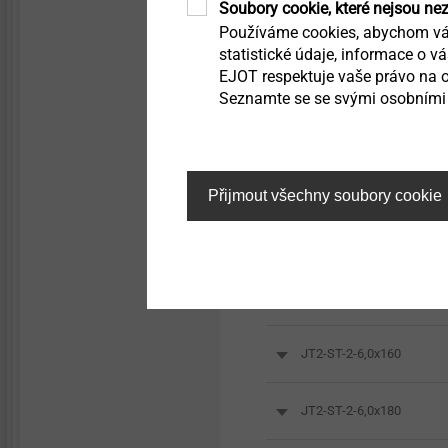
Soubory cookie, které nejsou ne
JT2-ST-2-6,0x40
Používáme cookies, abychom vám
statistické údaje, informace o v
JT2-ST-2-6,0x60 EJOGU
EJOT respektuje vaše právo na o
Seznamte se se svými osobními 
JT2-ST-2-6,0x80
JT2-ST-2-6,0x100
Přijmout všechny soubory cookie
JT2-ST-2-6,0x120
JT2-ST-2-6,0x140
JT2-ST-2-6,0x160
JT2-ST-2-6,0x180