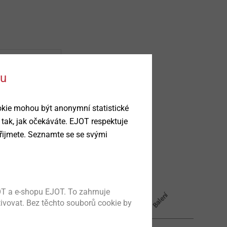
ku
okie mohou být anonymní statistické
 tak, jak očekáváte. EJOT respektuje
řijmete. Seznamte se se svými
svěrná tloušťka mm
šroubu mm
délka mm
T a e-shopu EJOT. To zahrnuje
Balení
tivovat. Bez těchto souborů cookie by