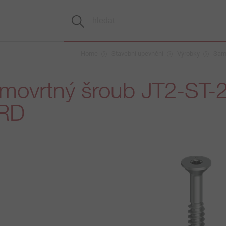
Home
Stavební upevnění
Výrobky
Sam
movrtný šroub JT2-ST-2
RD