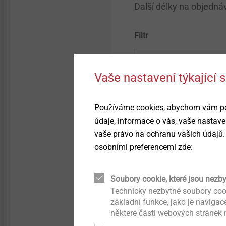
Přesné zastudena tvářené
Další délky na objedná
díly
Filtr
Přímé šroubování do kovů
Hybridní díly & Insertmolding
Vaše nastavení týkající
Seřizovací systémy do
světlometů
Používáme cookies, abychom vám posk
údaje, informace o vás, vaše nastave
vaše právo na ochranu vašich údajů.
Upevnění pro hybridní
pěnové struktury
osobními preferencemi zde:
Označení výrobku
Upevnění pro tenkostěnné
Soubory cookie, které jsou nezb
díly
Technicky nezbytné soubory coo
základní funkce, jako je naviga
některé části webových stránek