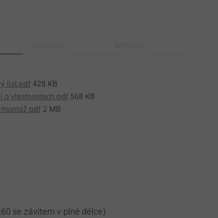
Angličtina
Němčina
 list.pdf
428 KB
í o vlastnostech.pdf
568 KB
 montáž.pdf
2 MB
60 se závitem v plné délce)