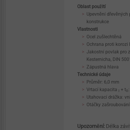
Prostupové manžety
Oblast použití
Structural components
Upevnění dřevěných 
made of plastics
konstrukce
Vlastnosti
Automatizovaná montáž /
Ocel zušlechtěná
Technická čistota
Ochrana proti koroz
Jakostní povlak pro 
Přímé šroubování do plastů
Kesternicha, DIN 500
Zápustná hlava
Technické detaily a
Technické údaje
povrchové úpravy
Průměr: 6,0 mm
Vrtací kapacita
+ t
I
II
Mikrošrouby
Utahovací drážka: vn
Otáčky zašroubování
Upevnění pro kombinované
aplikace
Upozornění:
Délka závi