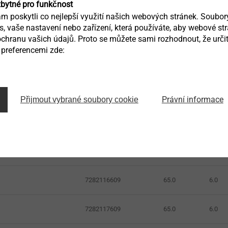
zbytné pro funkčnost
7282110609
40.0
6.0
 poskytli co nejlepší využití našich webových stránek. Soubo
ás, vaše nastavení nebo zařízení, která používáte, aby webové st
7282119609
45.0
6.0
ARD
chranu vašich údajů. Proto se můžete sami rozhodnout, že určit
preferencemi zde:
7282112609
65.0
6.0
7282113609
65.0
6.0
Právní informace
Přijmout vybrané soubory cookie
7282114609
65.0
6.0
7282115609
65.0
6.0
7282116609
65.0
6.0
7282117609
65.0
6.0