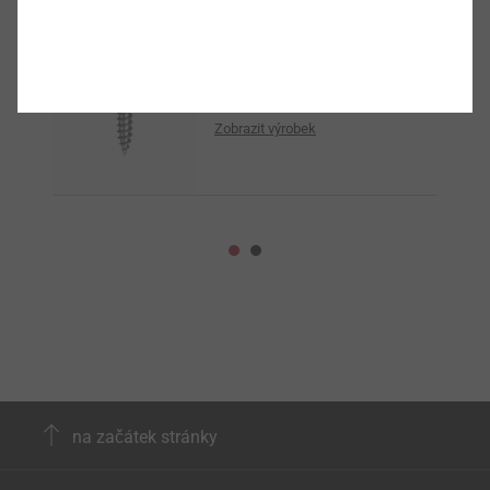
EJOFIX M
Zobrazit výrobek
na začátek stránky