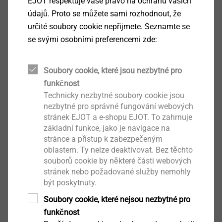
EJOT respektuje vaše právo na ochranu vašich
Upevnění poplastovaných plechů na ocelové
údajů. Proto se můžete sami rozhodnout, že
plechy do 0,9 mm
určité soubory cookie nepřijmete. Seznamte se
Upevnění poplastovaných plechů na dřevěné
se svými osobními preferencemi zde:
nosné konstrukce
Upevnění hliníkových plechů na dřevěné
Soubory cookie, které jsou nezbytné pro
nosné konstrukce
funkčnost
Vlastnosti
Technicky nezbytné soubory cookie jsou
Nerez A2
nezbytné pro správné fungování webových
Hlava: plochá čočková
stránek EJOT a e-shopu EJOT. To zahrnuje
Pouze pro pomocné spoje
základní funkce, jako je navigace na
Technické údaje
stránce a přístup k zabezpečeným
oblastem. Ty nelze deaktivovat. Bez těchto
Utahovací drážka: PH2
souborů cookie by některé části webových
Svěrná tloušťka: t
+ t
: 0,9 + 0,9
I
II
stránek nebo požadované služby nemohly
Otáčky zašroubování: max. 2500 1/min
být poskytnuty.
Soubory cookie, které nejsou nezbytné pro
Ke stažení
funkčnost