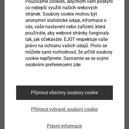
Používáme cookies, abychom vám poskytli
co nejlepší využití našich webových
EJOFIX M A2.pdf
343 KB
stránek. Soubory cookie mohou být
anonymní statistické údaje, informace o
Další výrobky
vás, vaše nastavení nebo zařízení, která
používáte, aby webové stránky fungovaly
tak, jak očekáváte. EJOT respektuje vaše
právo na ochranu vašich údajů. Proto se
můžete sami rozhodnout, že určité soubory
cookie nepřijmete. Seznamte se se svými
Držák bitů BT 1/4"
osobními preferencemi zde:
Zobrazit výrobek
Přijmout všechny soubory cookie
Přijmout vybrané soubory cookie
Podobné výrobky
Právní informace