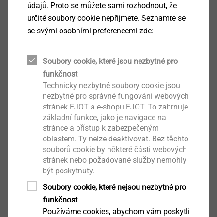
údajů. Proto se můžete sami rozhodnout, že
určité soubory cookie nepřijmete. Seznamte se
Čeština
se svými osobními preferencemi zde:
Angličtina
Soubory cookie, které jsou nezbytné pro
funkčnost
ETA-18/0680 Šrouby pro sendvičové panely
Technicky nezbytné soubory cookie jsou
JT2.pdf
2 MB
nezbytné pro správné fungování webových
Prohlášení o vlastnostech podle ETA-
stránek EJOT a e-shopu EJOT. To zahrnuje
18/0680.pdf
základní funkce, jako je navigace na
1 MB
stránce a přístup k zabezpečeným
Produktový list.pdf
466 KB
oblastem. Ty nelze deaktivovat. Bez těchto
Návod na montáž.pdf
2 MB
souborů cookie by některé části webových
stránek nebo požadované služby nemohly
být poskytnuty.
Soubory cookie, které nejsou nezbytné pro
Filtr
funkčnost
Používáme cookies, abychom vám poskytli