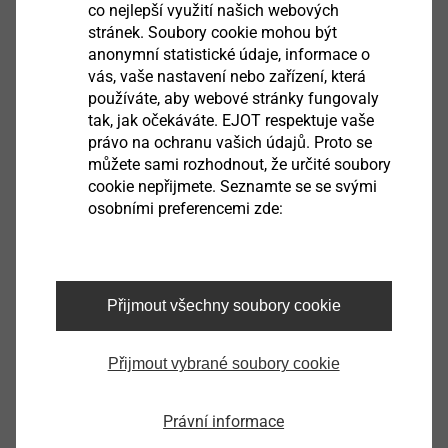
co nejlepší využití našich webových
stránek. Soubory cookie mohou být
anonymní statistické údaje, informace o
vás, vaše nastavení nebo zařízení, která
používáte, aby webové stránky fungovaly
tak, jak očekáváte. EJOT respektuje vaše
právo na ochranu vašich údajů. Proto se
můžete sami rozhodnout, že určité soubory
cookie nepřijmete. Seznamte se se svými
osobními preferencemi zde:
JT2-D-2-6.5/7.0x100-E19 EJOGUARD
3561021624
JT2-D-2-6.5/7.0x120-E19 EJOGUARD
Přijmout všechny soubory cookie
3561221625
Přijmout vybrané soubory cookie
JT2-D-2-6.5/7.0x140-E19 EJOGUARD
3561421624
Právní informace