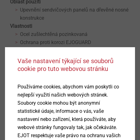
Oblast použití
Upevnění sendvičových panelů na dřevěné nosné
konstrukce
Vlastnosti
Ocel zušlechtěná pozinkovaná
Ochrana proti korozi EJOGUARD
Těsnící podložka z nerezu
Těsnící podložka přemontovaná
Vaše nastavení týkající se souborů
Podpůrný závit
cookie pro tuto webovou stránku
Technické údaje
Průměr: 6,5 mm
Používáme cookies, abychom vám poskytli co
Vrtací kapacita t
+ t
: 2,0 mm
I
II
nejlepší využití našich webových stránek.
Hlava: šestihran SW8
Soubory cookie mohou být anonymní
Ø podpůrného závitu: 7,0 mm
statistické údaje, informace o vás, vaše
Otáčky šroubování: max. 1500 1/min
nastavení nebo zařízení, která používáte, aby
webové stránky fungovaly tak, jak očekáváte.
Ke stažení
EJOT respektuje vaše právo na ochranu vašich