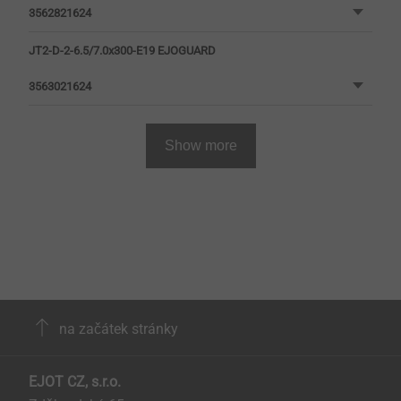
3562821624
JT2-D-2-6.5/7.0x300-E19 EJOGUARD
3563021624
Show more
na začátek stránky
EJOT CZ, s.r.o.