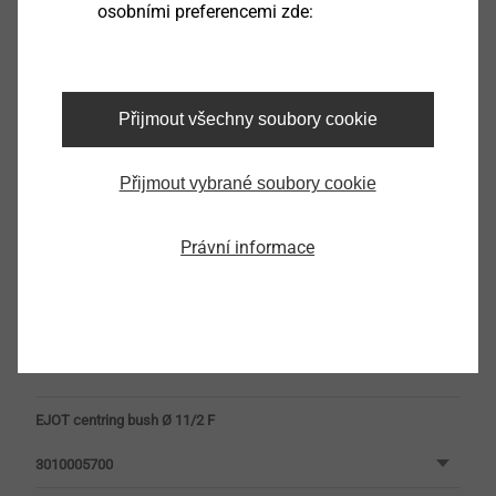
osobními preferencemi zde:
Němčina
Produktový list.pdf
390 KB
Přijmout všechny soubory cookie
Přijmout vybrané soubory cookie
Filtr
Právní informace
EJOT centring bush Ø 11/2 F
3010005700