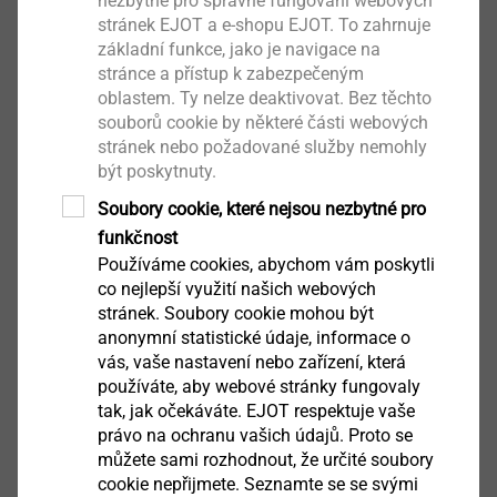
nezbytné pro správné fungování webových
stránek EJOT a e-shopu EJOT. To zahrnuje
Středový otvor slouží pro vystředění šroubu
základní funkce, jako je navigace na
Technické údaje
stránce a přístup k zabezpečeným
Vnitřní průměr pouzdra: 5,8 mm
oblastem. Ty nelze deaktivovat. Bez těchto
Průměr otvoru ve fasádní desce: 11 mm
souborů cookie by některé části webových
stránek nebo požadované služby nemohly
být poskytnuty.
Upozornění
Soubory cookie, které nejsou nezbytné pro
Použití pouzder a šroubů LT musí být odsouhlaseno
funkčnost
výrobcem příslušných desek. Mějte prosím na zřeteli
Používáme cookies, abychom vám poskytli
technické a montážnípředpisy výrobce příslušných
co nejlepší využití našich webových
desek.
stránek. Soubory cookie mohou být
anonymní statistické údaje, informace o
vás, vaše nastavení nebo zařízení, která
Ke stažení
používáte, aby webové stránky fungovaly
tak, jak očekáváte. EJOT respektuje vaše
právo na ochranu vašich údajů. Proto se
Čeština
můžete sami rozhodnout, že určité soubory
cookie nepřijmete. Seznamte se se svými
Angličtina