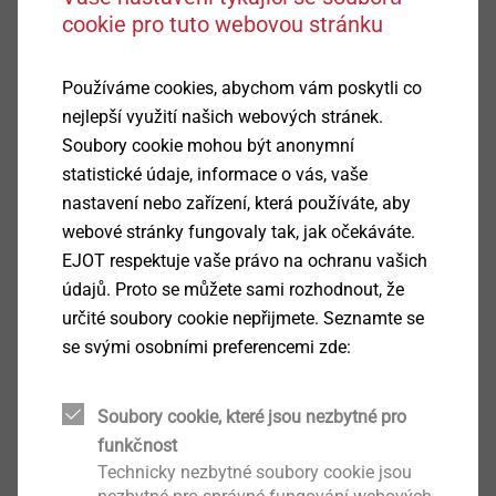
Oblast použití
cookie pro tuto webovou stránku
K upevnění fasádních desek v kombinaci se
šrouby LT s průměrem hlavy 16 mm
Používáme cookies, abychom vám poskytli co
K vytvoření pevných bodů
nejlepší využití našich webových stránek.
Vlastnosti
Soubory cookie mohou být anonymní
Plast, šedě probarvený
statistické údaje, informace o vás, vaše
Pro tloušťky desek 2 / 4 / 6 / 8 mm
nastavení nebo zařízení, která používáte, aby
Odolné UV záření
webové stránky fungovaly tak, jak očekáváte.
EJOT respektuje vaše právo na ochranu vašich
Přednosti
údajů. Proto se můžete sami rozhodnout, že
Všechny otvory v desce mají stejný průměr (11
určité soubory cookie nepřijmete. Seznamte se
mm), který lze provést efektivně při výrobě
se svými osobními preferencemi zde:
Není potřeba ani nýtovací ani vrtací šablona
Rychlá montáž se šrouby LT
Snadná výměna desek
Soubory cookie, které jsou nezbytné pro
0,5 mm vysoký límec objímky mm zabraňuje
funkčnost
přímému kontaktu mezi hlavou šroubu a
Technicky nezbytné soubory cookie jsou
povrchem desky