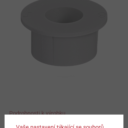
Podrobnosti k výrobku
Vaše nastavení týkající se souborů