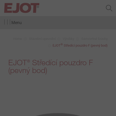
Menu
Home
Stavební upevnění
Výrobky
Samovrtné šrouby
®
EJOT
Středící pouzdro F (pevný bod)
EJOT
Středící pouzdro F
®
(pevný bod)