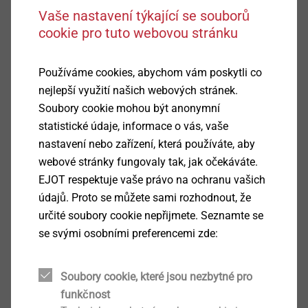
Oblast použití
Vaše nastavení týkající se souborů
K upevnění fasádních desek v kombinaci se
cookie pro tuto webovou stránku
šrouby LT s průměrem hlavy 16 mm
K vytvoření kluzných bodů
Používáme cookies, abychom vám poskytli co
Vlastnosti
nejlepší využití našich webových stránek.
Plast, černě probarvený
Soubory cookie mohou být anonymní
Pro tloušťky desek 2 /4 / 6 / 8 mm
statistické údaje, informace o vás, vaše
Odolný UV záření
nastavení nebo zařízení, která používáte, aby
webové stránky fungovaly tak, jak očekáváte.
Přednosti
EJOT respektuje vaše právo na ochranu vašich
Všechny otvory v desce mají stejný průměr (11
údajů. Proto se můžete sami rozhodnout, že
mm), který lze provést efektivně při výrobě
určité soubory cookie nepřijmete. Seznamte se
Není potřeba ani nýtovací ani vrtací šablona
se svými osobními preferencemi zde:
Rychlá montáž se šrouby LT
Snadná výměna desek
0,5 mm vysoký límec objímky mm zabraňuje
Soubory cookie, které jsou nezbytné pro
přímému kontaktu mezi hlavou šroubu a
funkčnost
povrchem desky