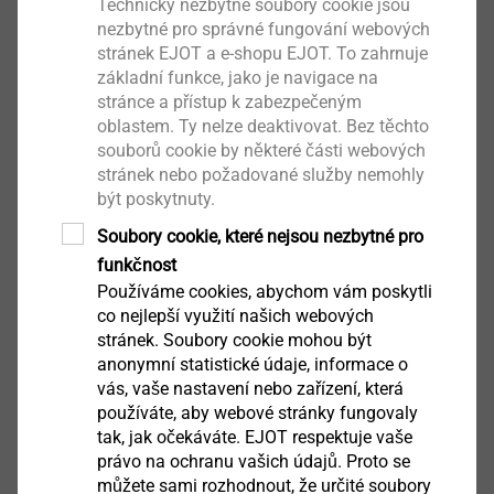
Technicky nezbytné soubory cookie jsou
Jen 0,3 mm tenká základna pouzdra se v
nezbytné pro správné fungování webových
stránek EJOT a e-shopu EJOT. To zahrnuje
důsledku vzájemných pohybů setře
základní funkce, jako je navigace na
Středový otvor slouží pro vystředění šroubu
stránce a přístup k zabezpečeným
Technické údaje
oblastem. Ty nelze deaktivovat. Bez těchto
Vnitřní průměr pouzdra: 8,4 mm
souborů cookie by některé části webových
Průměr otvoru ve fasádní desce: 11 mm
stránek nebo požadované služby nemohly
být poskytnuty.
Upozornění
Soubory cookie, které nejsou nezbytné pro
funkčnost
Použití pouzder a šroubů LT musí být odsouhlaseno
Používáme cookies, abychom vám poskytli
výrobcem příslušných desek. Mějte prosím na zřeteli
co nejlepší využití našich webových
technické a montážnípředpisy výrobce příslušných
stránek. Soubory cookie mohou být
desek.
anonymní statistické údaje, informace o
vás, vaše nastavení nebo zařízení, která
používáte, aby webové stránky fungovaly
Ke stažení
tak, jak očekáváte. EJOT respektuje vaše
právo na ochranu vašich údajů. Proto se
můžete sami rozhodnout, že určité soubory