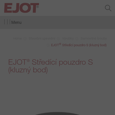
Menu
Home
Stavební upevnění
Výrobky
Samovrtné šrouby
®
EJOT
Středící pouzdro S (kluzný bod)
EJOT
Středící pouzdro S
®
(kluzný bod)