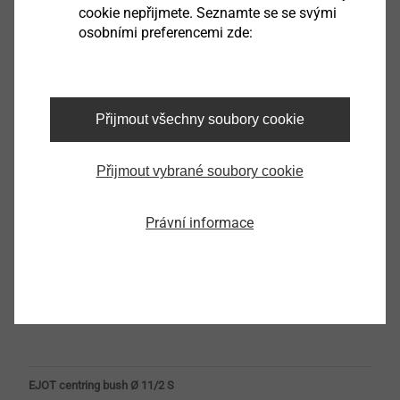
Čeština
cookie nepřijmete. Seznamte se se svými
osobními preferencemi zde:
Angličtina
Němčina
Přijmout všechny soubory cookie
Produktový list.pdf
380 KB
Přijmout vybrané soubory cookie
Právní informace
Filtr
EJOT centring bush Ø 11/2 S