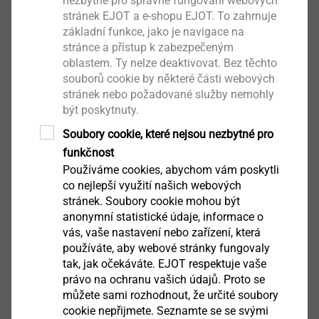
nezbytné pro správné fungování webových
stránek EJOT a e-shopu EJOT. To zahrnuje
základní funkce, jako je navigace na
stránce a přístup k zabezpečeným
oblastem. Ty nelze deaktivovat. Bez těchto
souborů cookie by některé části webových
stránek nebo požadované služby nemohly
Mikrošrouby
být poskytnuty.
Soubory cookie, které nejsou nezbytné pro
Zobrazit výrobek
funkčnost
Používáme cookies, abychom vám poskytli
co nejlepší využití našich webových
stránek. Soubory cookie mohou být
anonymní statistické údaje, informace o
vás, vaše nastavení nebo zařízení, která
®
používáte, aby webové stránky fungovaly
EJOT ALtracs
Xt
tak, jak očekáváte. EJOT respektuje vaše
právo na ochranu vašich údajů. Proto se
Zobrazit výrobek
můžete sami rozhodnout, že určité soubory
cookie nepřijmete. Seznamte se se svými