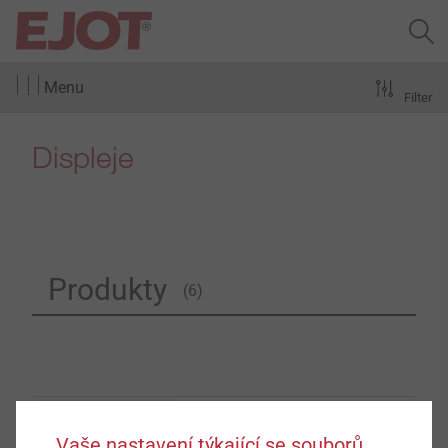
Menu
Filter
Displeje
Produkty
(6)
Vaše nastavení týkající se souborů