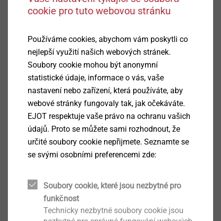
®
EVO PT
cookie pro tuto webovou stránku
Zobrazit výrobek
Používáme cookies, abychom vám poskytli co
nejlepší využití našich webových stránek.
Soubory cookie mohou být anonymní
statistické údaje, informace o vás, vaše
nastavení nebo zařízení, která používáte, aby
®
DELTA PT
webové stránky fungovaly tak, jak očekáváte.
EJOT respektuje vaše právo na ochranu vašich
Zobrazit výrobek
údajů. Proto se můžete sami rozhodnout, že
určité soubory cookie nepřijmete. Seznamte se
se svými osobními preferencemi zde:
Soubory cookie, které jsou nezbytné pro
®
funkčnost
ALtracs
Plus
Technicky nezbytné soubory cookie jsou
Zobrazit výrobek