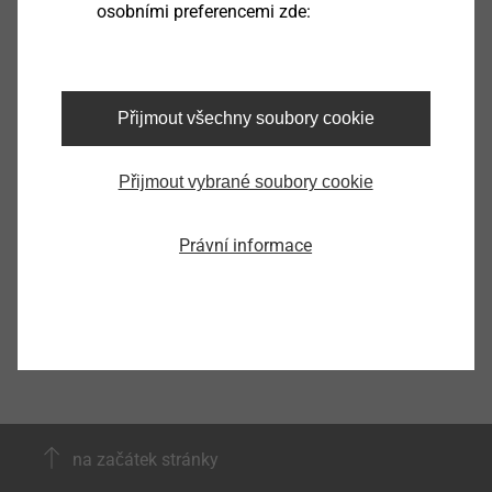
osobními preferencemi zde:
®
EJOT SpringHead
Přijmout všechny soubory cookie
Zobrazit výrobek
Přijmout vybrané soubory cookie
Právní informace
na začátek stránky