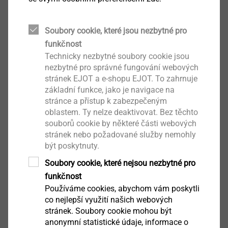
tipy odborníků na ETICS.
Soubory cookie, které jsou nezbytné pro
Vykreslování hmoždinek
funkčnost
Upevňování lehkých a středně těžkých prvků
Technicky nezbytné soubory cookie jsou
Upevňování těžkých a staticky významných
nezbytné pro správné fungování webových
prvků
stránek EJOT a e-shopu EJOT. To zahrnuje
Výtažné zkoušky
základní funkce, jako je navigace na
Napojovací okenní lišty
stránce a přístup k zabezpečeným
oblastem. Ty nelze deaktivovat. Bez těchto
souborů cookie by některé části webových
stránek nebo požadované služby nemohly
být poskytnuty.
Soubory cookie, které nejsou nezbytné pro
funkčnost
Používáme cookies, abychom vám poskytli
co nejlepší využití našich webových
stránek. Soubory cookie mohou být
anonymní statistické údaje, informace o