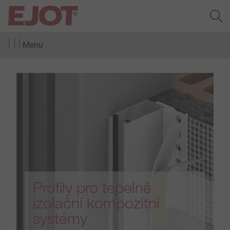
Menu
Profily pro tepelně
izolační kompozitní
systémy