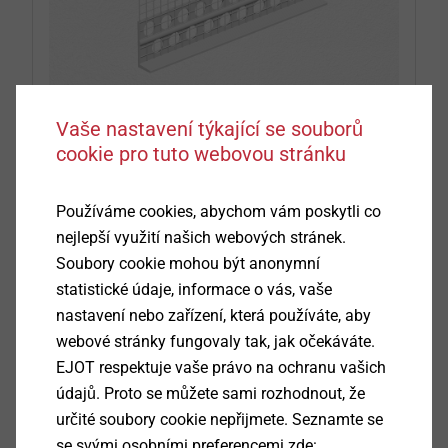
Vaše nastavení týkající se souborů
cookie pro tuto webovou stránku
Další profily pro ETICS
Používáme cookies, abychom vám poskytli co
přejít k produktu
nejlepší využití našich webových stránek.
Soubory cookie mohou být anonymní
statistické údaje, informace o vás, vaše
Další informace o ETICS na našem blogu
nastavení nebo zařízení, která používáte, aby
webové stránky fungovaly tak, jak očekáváte.
EJOT respektuje vaše právo na ochranu vašich
údajů. Proto se můžete sami rozhodnout, že
určité soubory cookie nepřijmete. Seznamte se
Prostudujte si i další odborné rady a
se svými osobními preferencemi zde: