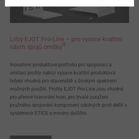
Lišty EJOT Pro-Line – pro vysoce kvalitní
®
návrh spojů omítky
Inovativní produktové portfolio pro spojovací a
omítací profily nabízí vysoce kvalitní produktová
řešení vhodná pro staveniště s širokým spektrem
možných použití. Profily EJOT Pro-Line jsou vhodné
pro přesné tvarování hran, pro trvalé zaražení
pružného spojování komponent odolných proti dešti v
systémech ETICS a mnoho dalšího.