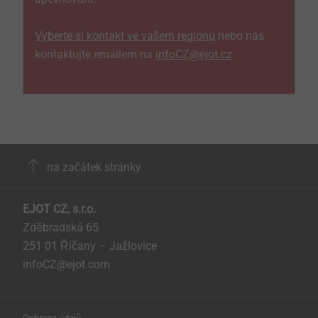
Vyberte si kontakt ve vašem regionu
nebo nás
kontaktujte emailem na
infoCZ@ejot.cz
na začátek stránky
EJOT CZ, s.r.o.
Zděbradská 65
251 01 Říčany – Jažlovice
infoCZ@ejot.com
Ochrana údajů