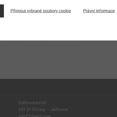
®
EJOT SpringHead
Právní informace
Přijmout vybrané soubory cookie
Screw head with integrated
s
spring element
Zobrazit výrobek
Zděbradská 65
251 01 Říčany – Jažlovice
infoCZ@ejot.com