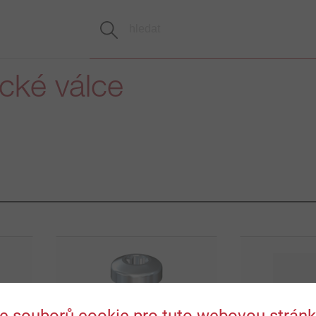
cké válce
 se souborů cookie pro tuto webovou strán