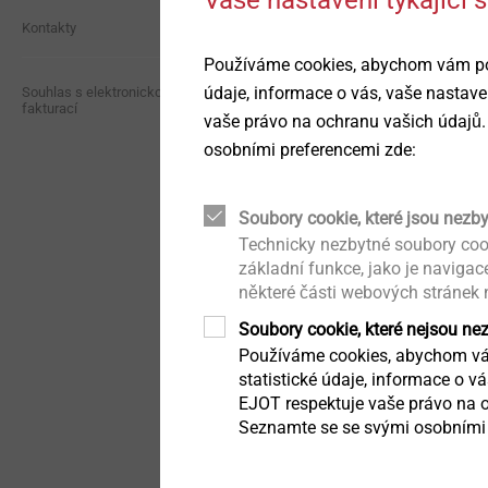
Zpravodaj
Compliance
Kontakty
Upevnění solárních panelů
Seřizovací systémy do
Používáme cookies, abychom vám posk
světlometů
údaje, informace o vás, vaše nastave
®
Ke stažení
Oznamovací kanál
Souhlas s elektronickou
ALtracs
Plus
Suchá výstavba
fakturací
vaše právo na ochranu vašich údajů.
Závitotvorný šroub do
Upevnění pro tenkostěnné
osobními preferencemi zde:
lehkých kovů
Distribuční síť
Kvalita
díly
Nýty
Soubory cookie, které jsou nezb
Udržitelnost
Automatizovaná montáž /
Zobrazit výrobek
Vstřelování
Technická čistota
Technicky nezbytné soubory coo
základní funkce, jako je naviga
některé části webových stránek
Nářadí / náhradní díly /
Technické detaily a
nástroje
povrchové úpravy
Soubory cookie, které nejsou ne
Používáme cookies, abychom vám
statistické údaje, informace o v
Příslušenství
Upevnění pro hybridní
pěnové struktury
EJOT respektuje vaše právo na o
Seznamte se se svými osobními 
Kaloty ORKAN
Mikrošrouby