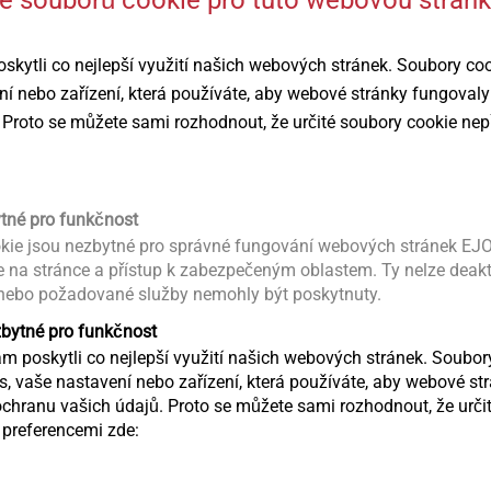
ytli co nejlepší využití našich webových stránek. Soubory co
ní nebo zařízení, která používáte, aby webové stránky fungovaly
®
Spiralform
Mikrošrouby
 Proto se můžete sami rozhodnout, že určité soubory cookie nep
Závitotvorný šroub do ocelí
Bezpečná spo
pro nejmenší
díly
ytné pro funkčnost
Zobrazit výrobek
Zobrazit výr
kie jsou nezbytné pro správné fungování webových stránek EJO
ce na stránce a přístup k zabezpečeným oblastem. Ty nelze deak
 nebo požadované služby nemohly být poskytnuty.
zbytné pro funkčnost
 poskytli co nejlepší využití našich webových stránek. Soubo
ás, vaše nastavení nebo zařízení, která používáte, aby webové st
chranu vašich údajů. Proto se můžete sami rozhodnout, že určit
preferencemi zde: