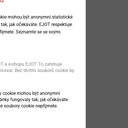
okie mohou být anonymní statistické
 tak, jak očekáváte. EJOT respektuje
řijmete. Seznamte se se svými
jovací řešení
 konstrukční
obek
T a e-shopu EJOT. To zahrnuje
tivovat. Bez těchto souborů cookie by
ry cookie mohou být anonymní
ránky fungovaly tak, jak očekáváte.
é soubory cookie nepřijmete.