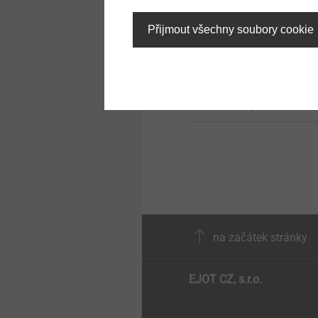
®
Prostupové manžety
EJOT ALtracs
Xt
Structural components
Přijmout všechny soubory cookie
Thread forming in light
made of plastics
alloys without tradeoff
Automatizovaná montáž /
Technická čistota
Zobrazit výrobek
Přímé šroubování do plastů
Technické detaily a
povrchové úpravy
Mikrošrouby
na začátek stránky
Upevnění pro kombinované
aplikace
EJOT CZ, s.r.o.