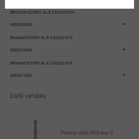
Blind rivet ECORIV AL/E 5.0x18.0 K14
9332509000
Blindniet ECORIV AL/E 5,0x20,0 K14
9332510000
Blindniet ECORIV AL/E 5,0x25,0 K14
9332511000
Další výrobky
Přesný vrták HSS tvar S