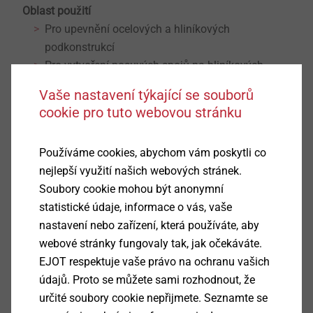
Oblast použití
Pro upevnění ocelových a hliníkových
podkonstrukcí
Pro vytvoření posuvých spojů na hliníkových
podkonstrukcích
Vaše nastavení týkající se souborů
Vlastnosti
cookie pro tuto webovou stránku
Pouzdro nýtu z hliníku (Al)
Trn z nerezi (E)
Používáme cookies, abychom vám poskytli co
Trn zajištěn proti vypadnutí
nejlepší využití našich webových stránek.
Velká hlava
Soubory cookie mohou být anonymní
Otevřený nýt
statistické údaje, informace o vás, vaše
ETA-22/0641
nastavení nebo zařízení, která používáte, aby
webové stránky fungovaly tak, jak očekáváte.
Ke stažení
EJOT respektuje vaše právo na ochranu vašich
údajů. Proto se můžete sami rozhodnout, že
určité soubory cookie nepřijmete. Seznamte se
Čeština