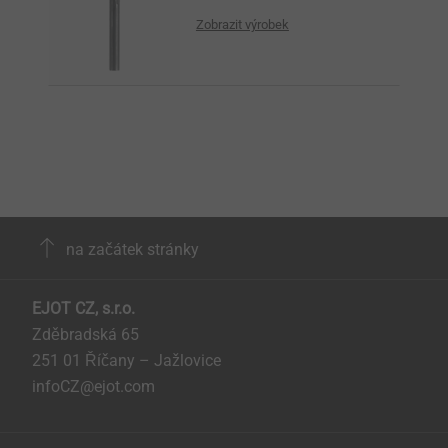
Zobrazit výrobek
na začátek stránky
EJOT CZ, s.r.o.
Zděbradská 65
251 01 Říčany – Jažlovice
infoCZ@ejot.com