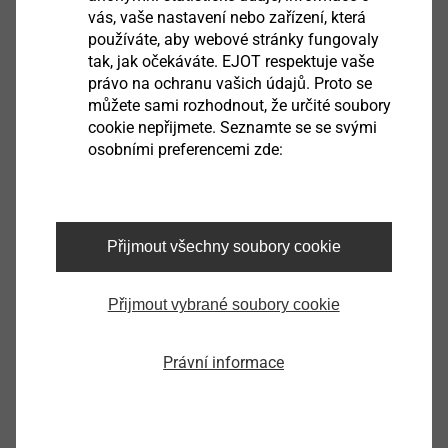
vás, vaše nastavení nebo zařízení, která
používáte, aby webové stránky fungovaly
tak, jak očekáváte. EJOT respektuje vaše
Blind rivet ECORIV AL/E 5.0x8.0 K14
právo na ochranu vašich údajů. Proto se
můžete sami rozhodnout, že určité soubory
9332503000
cookie nepřijmete. Seznamte se se svými
osobními preferencemi zde:
Blind rivet ECORIV AL/E 5.0x10.0 K14
9332504000
Blind rivet ECORIV AL/E 5.0x12.0 K14
Přijmout všechny soubory cookie
9332505000
Přijmout vybrané soubory cookie
Blind rivet ECORIV AL/E 5.0x14.0 K14
Právní informace
9332506000
Blind rivet ECORIV AL/E 5.0x16.0 K14
9332508000