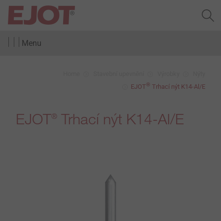
Menu
Home
Stavební upevnění
Výrobky
Nýty
®
EJOT
Trhací nýt K14-Al/E
EJOT
Trhací nýt K14-Al/E
®