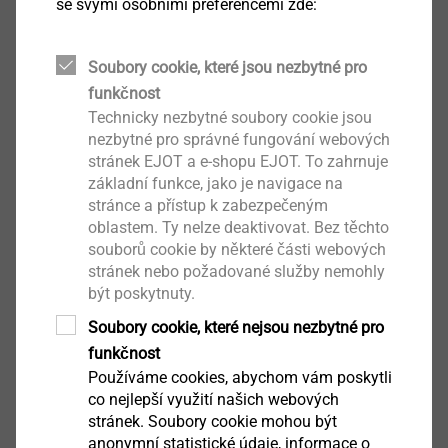
se svými osobními preferencemi zde:
Angličtina
Němčina
Soubory cookie, které jsou nezbytné pro
funkčnost
Technicky nezbytné soubory cookie jsou
ETA-22/0641 trhací nýty.pdf
962 KB
nezbytné pro správné fungování webových
Produktový list.pdf
248 KB
stránek EJOT a e-shopu EJOT. To zahrnuje
základní funkce, jako je navigace na
stránce a přístup k zabezpečeným
oblastem. Ty nelze deaktivovat. Bez těchto
souborů cookie by některé části webových
Filtr
stránek nebo požadované služby nemohly
být poskytnuty.
Soubory cookie, které nejsou nezbytné pro
funkčnost
Používáme cookies, abychom vám poskytli
co nejlepší využití našich webových
stránek. Soubory cookie mohou být
anonymní statistické údaje, informace o