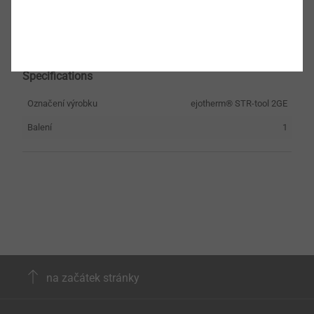
®
ejotherm
STR-tool 2GE
9229000000
Specifications
Označení výrobku
ejotherm® STR-tool 2GE
Balení
1
na začátek stránky