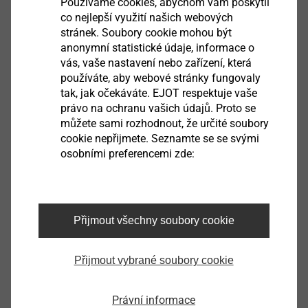
Používáme cookies, abychom vám poskytli
povrchovou montáž
co nejlepší využití našich webových
Robustní provedení pro dlouhou životnost
stránek. Soubory cookie mohou být
Rychle výměnné opotřebitelné díly
anonymní statistické údaje, informace o
Sada se skládá z:
ejotherm
STR-tool 2GS,
vás, vaše nastavení nebo zařízení, která
používáte, aby webové stránky fungovaly
přídavných řezných plechů, klíče imbus a
tak, jak očekáváte. EJOT respektuje vaše
šroubovacích nástavců pro všechny případy
právo na ochranu vašich údajů. Proto se
použití
můžete sami rozhodnout, že určité soubory
cookie nepřijmete. Seznamte se se svými
osobními preferencemi zde:
Ke stažení
Produktový list.pdf
858 KB
Přijmout všechny soubory cookie
Upozornění: Výrobky ETICS jsou k dispozici
Přijmout vybrané soubory cookie
pouze u výrobců zateplovacích systémů
Právní informace