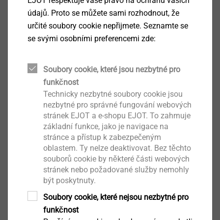
EJOT respektuje vaše právo na ochranu vašich
údajů. Proto se můžete sami rozhodnout, že
Oblast použití
určité soubory cookie nepřijmete. Seznamte se
Speciálně vyvinutý montážní nástroj pro zápustnou
se svými osobními preferencemi zde:
montáž
ejotherm
STR U 2G podle EJOT STR-Princip
Soubory cookie, které jsou nezbytné pro
Univerzálně použitelný pro
ejotherm
STR U a
funkčnost
ejotherm
STR H
Technicky nezbytné soubory cookie jsou
Pro spolehlivé a snadné upevnění ETICS podle
nezbytné pro správné fungování webových
STR-Princip
stránek EJOT a e-shopu EJOT. To zahrnuje
Pro všechny izolanty
základní funkce, jako je navigace na
Vlastnosti
stránce a přístup k zabezpečeným
oblastem. Ty nelze deaktivovat. Bez těchto
Nastavovací šestihranná tyčka k jednoduchému
souborů cookie by některé části webových
použití v běžných vrtačkách
stránek nebo požadované služby nemohly
Patentovaný nastavovací mechanismus k
být poskytnuty.
jednoduchému, rychlému a spolehlivému
Soubory cookie, které nejsou nezbytné pro
nastavení délky
funkčnost
Jednoduchá přestavba STR-tool 2GE pro