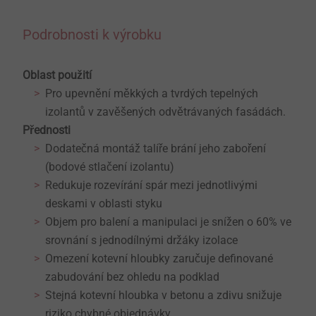
Podrobnosti k výrobku
Oblast použití
Pro upevnění měkkých a tvrdých tepelných
izolantů v zavěšených odvětrávaných fasádách.
Přednosti
Dodatečná montáž talíře brání jeho zaboření
(bodové stlačení izolantu)
Redukuje rozevírání spár mezi jednotlivými
deskami v oblasti styku
Objem pro balení a manipulaci je snížen o 60% ve
srovnání s jednodílnými držáky izolace
Omezení kotevní hloubky zaručuje definované
zabudování bez ohledu na podklad
Stejná kotevní hloubka v betonu a zdivu snižuje
riziko chybné objednávky