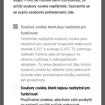
údajů. Proto se můžete sami rozhodnout, že
určité soubory cookie nepřijmete. Seznamte se
Ke stažení
se svými osobními preferencemi zde:
Soubory cookie, které jsou nezbytné pro
Čeština
funkčnost
Angličtina
Technicky nezbytné soubory cookie jsou
nezbytné pro správné fungování webových
Němčina
stránek EJOT a e-shopu EJOT. To zahrnuje
základní funkce, jako je navigace na
stránce a přístup k zabezpečeným
Produktový list.pdf
538 KB
oblastem. Ty nelze deaktivovat. Bez těchto
souborů cookie by některé části webových
stránek nebo požadované služby nemohly
Pozor: Doobjednejte odpovídající množství talířů
být poskytnuty.
(viz níže)!
Soubory cookie, které nejsou nezbytné pro
funkčnost
Používáme cookies, abychom vám poskytli
Filtr
co nejlepší využití našich webových