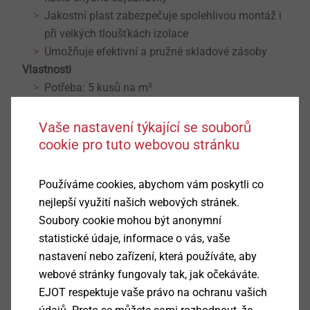
Jakostní plast zabezpečuje spolehlivou montáž i
při velkých tloušťkách izolace
Umožňuje efektivní a pružné skladové zásoby
Vlastnosti
Potřeba: 5 kusů na m²
Jednoduchá montáž bez přídavného rozpěrného
prvku
Vaše nastavení týkající se souborů
Talíř libovolně umístitelný na stopce
cookie pro tuto webovou stránku
Univerzálně použitelný pro všechny stavební
materiály
Používáme cookies, abychom vám poskytli co
Technické údaje
nejlepší využití našich webových stránek.
Průměr vrtáku: 8 mm
Soubory cookie mohou být anonymní
Hloubka otvoru ≥ t: 40 mm
statistické údaje, informace o vás, vaše
Kotevní hloubka h
: 30 mm
v
nastavení nebo zařízení, která používáte, aby
Průměr talíře: 90 mm
webové stránky fungovaly tak, jak očekáváte.
Bodový součinitel prostupu tepla
: 0,0001 W/K
χ
EJOT respektuje vaše právo na ochranu vašich
Únosnost (vyvlečení talíře): 0,2 kN