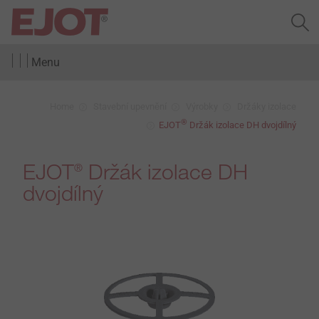
Menu
Home
Stavební upevnění
Výrobky
Držáky izolace
®
EJOT
Držák izolace DH dvojdílný
EJOT
Držák izolace DH
®
dvojdílný