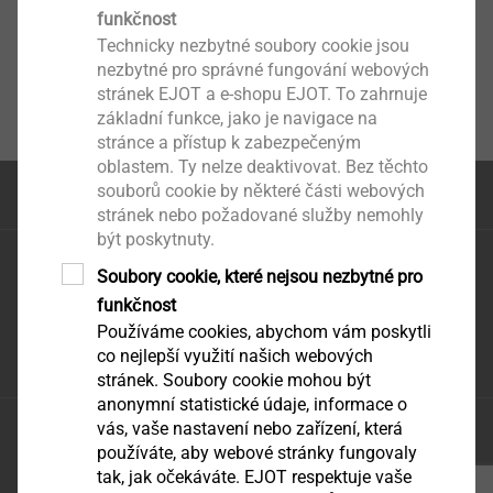
funkčnost
Technicky nezbytné soubory cookie jsou
nezbytné pro správné fungování webových
stránek EJOT a e-shopu EJOT. To zahrnuje
základní funkce, jako je navigace na
stránce a přístup k zabezpečeným
oblastem. Ty nelze deaktivovat. Bez těchto
souborů cookie by některé části webových
na začátek stránky
stránek nebo požadované služby nemohly
být poskytnuty.
EJOT CZ, s.r.o.
Soubory cookie, které nejsou nezbytné pro
Zděbradská 65
funkčnost
251 01 Říčany – Jažlovice
Používáme cookies, abychom vám poskytli
infoCZ@ejot.com
co nejlepší využití našich webových
stránek. Soubory cookie mohou být
anonymní statistické údaje, informace o
vás, vaše nastavení nebo zařízení, která
Ochrana údajů
používáte, aby webové stránky fungovaly
VODP
tak, jak očekáváte. EJOT respektuje vaše
tisk stránky