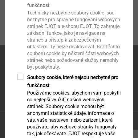
funkčnost
Technicky nezbytné soubory cookie jsou
nezbytné pro správné fungování webových
stránek EJOT a e-shopu EJOT. To zahrnuje
základní funkce, jako je navigace na
stránce a přístup k zabezpečeným
oblastem. Ty nelze deaktivovat. Bez těchto
souborů cookie by některé části webových
na začátek stránky
stránek nebo požadované služby nemohly
být poskytnuty.
EJOT CZ, s.r.o.
Soubory cookie, které nejsou nezbytné pro
Zděbradská 65
funkčnost
251 01 Říčany – Jažlovice
Používáme cookies, abychom vám poskytli
infoCZ@ejot.com
co nejlepší využití našich webových
stránek. Soubory cookie mohou být
anonymní statistické údaje, informace o
vás, vaše nastavení nebo zařízení, která
Ochrana údajů
používáte, aby webové stránky fungovaly
VODP
tak, jak očekáváte. EJOT respektuje vaše
tisk stránky