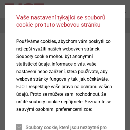
Vaše nastavení týkající se souborů
cookie pro tuto webovou stránku
Menu
Používáme cookies, abychom vám poskytli co
AKCE Štědrá dovolená je
nejlepší využití našich webových stránek.
tady!
Soubory cookie mohou být anonymní
statistické údaje, informace o vás, vaše
nastavení nebo zařízení, která používáte, aby
webové stránky fungovaly tak, jak očekáváte.
EJOT respektuje vaše právo na ochranu vašich
Jak to funguje?
údajů. Proto se můžete sami rozhodnout, že
určité soubory cookie nepřijmete. Seznamte se
Nakupujte v období 14. 4. – 13. 6. 2025 na e-
se svými osobními preferencemi zde:
shopu nebo ve Stavebninách DEK.
Za nákup
hmoždinek pro ETICS
nebo
kotevní
Soubory cookie, které jsou nezbytné pro