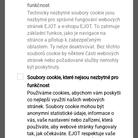
techniky pro ploché střechy
získejte body na svůj
funkčnost
účet.
Technicky nezbytné soubory cookie jsou
Nasbírané body vyměňte za slevy na hodnotné
nezbytné pro správné fungování webových
produkty, které si vyberete v nabídce Stavebnin
stránek EJOT a e-shopu EJOT. To zahrnuje
základní funkce, jako je navigace na
DEK.
stránce a přístup k zabezpečeným
Více informací naleznete na stránkách
oblastem. Ty nelze deaktivovat. Bez těchto
Stavebniny DEK - akce ŠTĚDRÁ DOVOLENÁ
souborů cookie by některé části webových
2025.
stránek nebo požadované služby nemohly
být poskytnuty.
Soubory cookie, které nejsou nezbytné pro
funkčnost
Používáme cookies, abychom vám poskytli
co nejlepší využití našich webových
stránek. Soubory cookie mohou být
anonymní statistické údaje, informace o
vás, vaše nastavení nebo zařízení, která
používáte, aby webové stránky fungovaly
tak, jak očekáváte. EJOT respektuje vaše