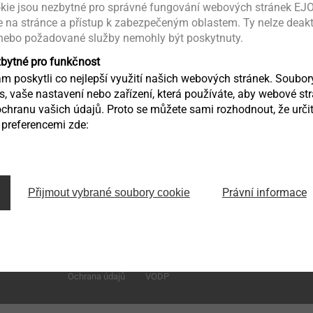
kie jsou nezbytné pro správné fungování webových stránek EJO
ce na stránce a přístup k zabezpečeným oblastem. Ty nelze deak
 nebo požadované služby nemohly být poskytnuty.
zbytné pro funkčnost
 poskytli co nejlepší využití našich webových stránek. Soubo
ás, vaše nastavení nebo zařízení, která používáte, aby webové st
chranu vašich údajů. Proto se můžete sami rozhodnout, že určit
preferencemi zde:
Zděbradská 65
Právní informace
Přijmout vybrané soubory cookie
251 01 Říčany – Jažlovice
infoCZ@ejot.com
Ochrana údajů
VODP