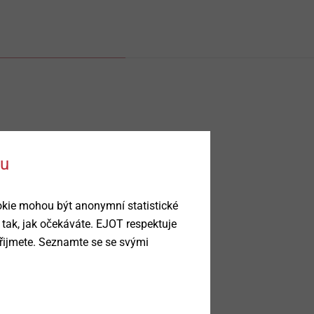
ku
okie mohou být anonymní statistické
 tak, jak očekáváte. EJOT respektuje
řijmete. Seznamte se se svými