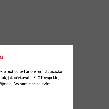
ku
okie mohou být anonymní statistické
 tak, jak očekáváte. EJOT respektuje
řijmete. Seznamte se se svými