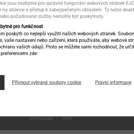
kie jsou nezbytné pro správné fungování webových stránek EJO
ce na stránce a přístup k zabezpečeným oblastem. Ty nelze deak
 nebo požadované služby nemohly být poskytnuty.
zbytné pro funkčnost
 poskytli co nejlepší využití našich webových stránek. Soubo
ás, vaše nastavení nebo zařízení, která používáte, aby webové st
chranu vašich údajů. Proto se můžete sami rozhodnout, že určit
preferencemi zde:
Zděbradská 65
Právní informace
Přijmout vybrané soubory cookie
251 01 Říčany – Jažlovice
infoCZ@ejot.com
Ochrana údajů
VODP