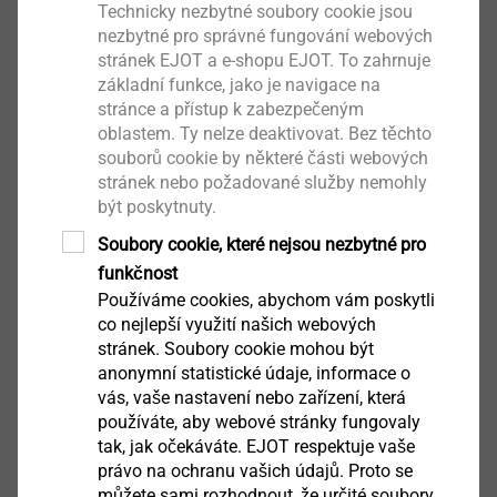
Technicky nezbytné soubory cookie jsou
This dissimilar material mix can meet the highest
nezbytné pro správné fungování webových
demands of stability and torsion resistance of the car
stránek EJOT a e-shopu EJOT. To zahrnuje
body. The chosen joining technology can ensure these
základní funkce, jako je navigace na
goals are met. These different materials must be
stránce a přístup k zabezpečeným
connected in a long-lasting and reliable way and of
oblastem. Ty nelze deaktivovat. Bez těchto
souborů cookie by některé části webových
course able to withstand high loads. In addition to
stránek nebo požadované služby nemohly
one-sided accessibility, the removability of the
být poskytnuty.
fastener is also very important, especially with regard
Soubory cookie, které nejsou nezbytné pro
to recyclability. These complex conditions are an ideal
®
funkčnost
case for using the EJOT FDS
screw (Flow Drill
Contact Marketing
Používáme cookies, abychom vám poskytli
Screw). Additional processing steps such as pre-
co nejlepší využití našich webových
drilling, stamping or thread-cutting are no longer
stránek. Soubory cookie mohou být
necessary. Thanks to the increased thread
anonymní statistické údaje, informace o
®
engagement of the FDS
screw in the formed
vás, vaše nastavení nebo zařízení, která
extrusion, a high-strength screw joint without any
používáte, aby webové stránky fungovaly
tak, jak očekáváte. EJOT respektuje vaše
chips is created. This screw joint can withstand high
právo na ochranu vašich údajů. Proto se
pull-out as well as shear forces. The extruded
můžete sami rozhodnout, že určité soubory