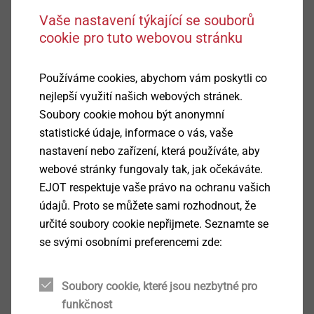
aluminium. To combat this competition, the steel
Vaše nastavení týkající se souborů
industry has recently developed a new range of
cookie pro tuto webovou stránku
Link to product page
materials, such as ultra-high-strength steels, which are
used for structural and safety components in the
Používáme cookies, abychom vám poskytli co
automotive industry. These materials exhibit very high
nejlepší využití našich webových stránek.
strengths while also having good formability.
Soubory cookie mohou být anonymní
statistické údaje, informace o vás, vaše
In order to meet the high demands of sustainability,
nastavení nebo zařízení, která používáte, aby
reducing the vehicle weight is a key strategy towards a
webové stránky fungovaly tak, jak očekáváte.
significant decrease of CO
emissions. This push has
2
EJOT respektuje vaše právo na ochranu vašich
made the automotive industry a key driver for the
údajů. Proto se můžete sami rozhodnout, že
development of innovative lightweight materials.
určité soubory cookie nepřijmete. Seznamte se
Nowadays, this lightweight strategy is integrated into
se svými osobními preferencemi zde:
almost all components of future vehicles. In particular,
multi-material body design has shown to be a
Soubory cookie, které jsou nezbytné pro
significant contributor to weight reduction.
funkčnost