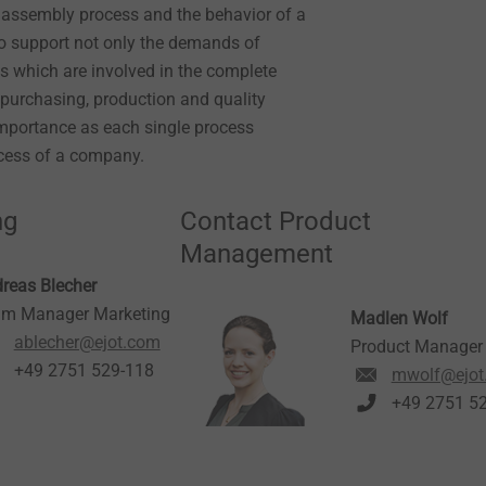
e assembly process and the behavior of a
o support not only the demands of
ies which are involved in the complete
purchasing, production and quality
mportance as each single process
ccess of a company.
ng
Contact Product
Management
reas Blecher
m Manager Marketing
Madlen Wolf
ablecher@ejot.com
Product Manager
+49 2751 529-118
mwolf@ejot
+49 2751 5