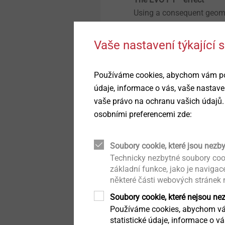
Prostupové manžety
Using a consequent geome
Structural components
standardization potential
made of plastics
the customer. So far, to ob
Vaše nastavení týkající
clamping parts having dif
Automatizovaná montáž /
Technická čistota
were necessary. Otherwise,
Používáme cookies, abychom vám posk
tightening torque for each
údaje, informace o vás, vaše nastave
forming zone of the EVO 
Přímé šroubování do plastů
vaše právo na ochranu vašich údajů.
installation torque, which
osobními preferencemi zde:
Therefore, identical scre
Technické detaily a
applications. This reduc
povrchové úpravy
contributes to an econom
Soubory cookie, které jsou nezb
Technicky nezbytné soubory coo
Mikrošrouby
®
základní funkce, jako je naviga
EVO CALC
– the smart c
některé části webových stránek
In case of different scre
Upevnění pro kombinované
program can calculate, if 
Soubory cookie, které nejsou ne
aplikace
already in use or if an ov
Používáme cookies, abychom vám
statistické údaje, informace o v
valuable development tim