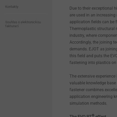
Zpravodaj
Compliance
Kontakty
Due to their exceptional h
Upevnění solárních panelů
Seřizovací systémy do
are used in an increasin
světlometů
application fields can be f
Ke stažení
Oznamovací kanál
Souhlas s elektronickou
Suchá výstavba
fakturací
Thermoplastic structural 
Upevnění pro tenkostěnné
industry, where component
Distribuční síť
Kvalita
díly
Nýty
Accordingly, the joining 
demands. EJOT as joining 
Udržitelnost
Automatizovaná montáž /
this field and puts the EV
Vstřelování
Technická čistota
fastening into plastics on
Nářadí / náhradní díly /
Technické detaily a
The extensive experience 
nástroje
povrchové úpravy
valuable knowledge base 
fastener combines excell
Příslušenství
Upevnění pro hybridní
pěnové struktury
application engineering 
simulation methods.
Kaloty ORKAN
Mikrošrouby
®
The EVO PT
effect