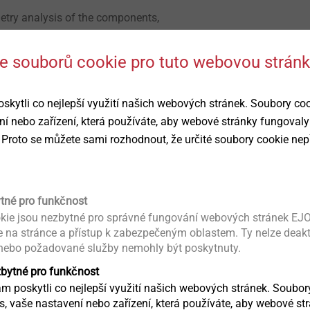
try analysis of the components,
s are generated in close cooperation with
tain identical installation depths in case of
 se souborů cookie pro tuto webovou strán
ferent thicknesses, different screw lengths
 it was not possible to use an identical
ytli co nejlepší využití našich webových stránek. Soubory co
 joint. The special design of the thread
ní nebo zařízení, která používáte, aby webové stránky fungovaly
®
PT
allows to obtain an almost constant
 Proto se můžete sami rozhodnout, že určité soubory cookie nep
 is independent from the installation depth.
w dimensions may be used even in cross-part
es the assembly component diversity and
ical and process reliable manufacturing.
ytné pro funkčnost
kie jsou nezbytné pro správné fungování webových stránek EJO
ce na stránce a přístup k zabezpečeným oblastem. Ty nelze deak
alculation service
 nebo požadované služby nemohly být poskytnuty.
®
w diameters, the EVO CALC
prognosis
a standardization is possible with screws
zbytné pro funkčnost
ersizing or an undersizing exists. This saves
 poskytli co nejlepší využití našich webových stránek. Soubo
ás, vaše nastavení nebo zařízení, která používáte, aby webové st
e. Of course, torque values and clamp loads