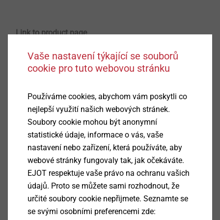
demands on resource conservation and energy
efficiency, the respective companies are consistently
Link to product page
pushing the topic. Besides many other lightweight
materials available on the market, especially foamed
Vaše nastavení týkající se souborů
®
thermoplastics produced via the MuCell
process* are
cookie pro tuto webovou stránku
becoming increasingly popular amongst designers
and component developers. For this ambitious
Používáme cookies, abychom vám poskytli co
application area, the fastening technology specialist
nejlepší využití našich webových stránek.
EJOT has developed a particularly efficient fastening
Soubory cookie mohou být anonymní
®
element - the Cell PT
screw.
statistické údaje, informace o vás, vaše
nastavení nebo zařízení, která používáte, aby
When plastic components are developed, foamed
webové stránky fungovaly tak, jak očekáváte.
thermoplastics are increasingly considered in the
EJOT respektuje vaše právo na ochranu vašich
technical specifications for weight reasons. This
údajů. Proto se můžete sami rozhodnout, že
innovative material allows a significant cost saving
určité soubory cookie nepřijmete. Seznamte se
during production because it is easily processible and
se svými osobními preferencemi zde:
thus makes the whole production process much more