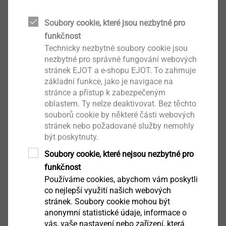
efficient. In practice, two different foaming processes
are distinguished: physical or chemical. They differ in
Soubory cookie, které jsou nezbytné pro
the production process as well as in the structure of
funkčnost
the finished plastic part, which is reflected in different
Technicky nezbytné soubory cookie jsou
cell sizes. The result of both processes is always a
nezbytné pro správné fungování webových
stránek EJOT a e-shopu EJOT. To zahrnuje
microcellular foam structure in the component (even
základní funkce, jako je navigace na
for wall thicknesses of less than 1 mm) and a dense
stránce a přístup k zabezpečeným
outer layer.
oblastem. Ty nelze deaktivovat. Bez těchto
souborů cookie by některé části webových
Besides the production-related advantages of this
stránek nebo požadované služby nemohly
Contact Marketing
být poskytnuty.
innovative process, the undisputed weight advantage
is the main reason for its increasing popularity.
Soubory cookie, které nejsou nezbytné pro
Depending on the component, weight savings of 5 to
funkčnost
15 percent are possible. This offers a wide range of
Používáme cookies, abychom vám poskytli
possible applications for thermoplastically foamed
co nejlepší využití našich webových
stránek. Soubory cookie mohou být
components. For the automotive sector, for example,
anonymní statistické údaje, informace o
the whole interior is predestined for their use. The
vás, vaše nastavení nebo zařízení, která