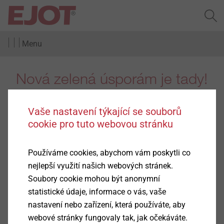
Menu
Nová zelená úsporám je tady!
Vaše nastavení týkající se souborů
cookie pro tuto webovou stránku
Dnem 20. 2. 2025 se otevírá příjem žádostí v
Používáme cookies, abychom vám poskytli co
programu Ministerstva životního prostředí Nová
nejlepší využití našich webových stránek.
zelená úsporám, konkrétně části týkající se rodinných
Soubory cookie mohou být anonymní
domů.
statistické údaje, informace o vás, vaše
„Tento program doznal podstatných změn. Kromě
nastavení nebo zařízení, která používáte, aby
upravených finančních nástrojů týkajících se
vyplácení
webové stránky fungovaly tak, jak očekáváte.