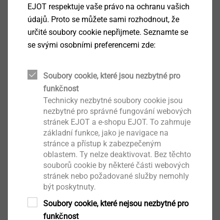
finanční podpory formou zálohy všem žadatelům
EJOT respektuje vaše právo na ochranu vašich
ještě před realizací
a možnosti
získat výhodný úvěr na
údajů. Proto se můžete sami rozhodnout, že
zateplení
oceňujeme jako Cech pro zateplování budov
určité soubory cookie nepřijmete. Seznamte se
ČR jasné vyslovení priority a potřebnosti
komplexní
se svými osobními preferencemi zde:
renovace domů,
s důrazem na zateplení. Tepelné
izolace přinášejí největší a trvalé úspory a při jejich
Soubory cookie, které jsou nezbytné pro
komplexním provedení lze dosáhnout
60–70 % úspor
funkčnost
na energiích
,“ říká Pavel Svoboda, předseda CZB ČR.
Technicky nezbytné soubory cookie jsou
nezbytné pro správné fungování webových
Cech pro zateplování budov ČR už více než třicet let
stránek EJOT a e-shopu EJOT. To zahrnuje
aktivně sdružuje subjekty, které tepelné izolace a celé
základní funkce, jako je navigace na
zateplovací systémy (ETICS) vyrábějí a dodávají na
stránce a přístup k zabezpečeným
trh. Hlavním krédem členů Cechu pro zateplování
oblastem. Ty nelze deaktivovat. Bez těchto
budov ČR je technická vyspělost a
důraz na kvalitu,
souborů cookie by některé části webových
stránek nebo požadované služby nemohly
funkčnost a životnost zateplovacích systémů.
být poskytnuty.
CZB vítá důraz na prioritu zateplení v novém
Soubory cookie, které nejsou nezbytné pro
programu NZÚ - Cech pro zateplování budov
funkčnost