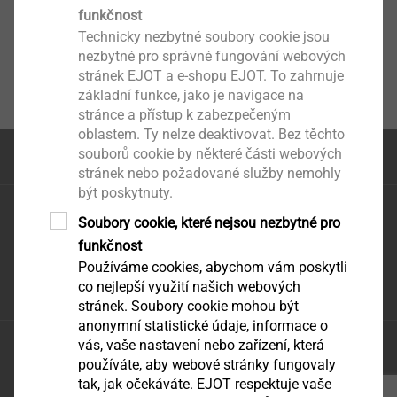
funkčnost
Technicky nezbytné soubory cookie jsou
nezbytné pro správné fungování webových
stránek EJOT a e-shopu EJOT. To zahrnuje
základní funkce, jako je navigace na
stránce a přístup k zabezpečeným
oblastem. Ty nelze deaktivovat. Bez těchto
souborů cookie by některé části webových
na začátek stránky
stránek nebo požadované služby nemohly
být poskytnuty.
EJOT CZ, s.r.o.
Soubory cookie, které nejsou nezbytné pro
Zděbradská 65
funkčnost
251 01 Říčany – Jažlovice
Používáme cookies, abychom vám poskytli
infoCZ@ejot.com
co nejlepší využití našich webových
stránek. Soubory cookie mohou být
anonymní statistické údaje, informace o
vás, vaše nastavení nebo zařízení, která
Ochrana údajů
používáte, aby webové stránky fungovaly
VODP
tak, jak očekáváte. EJOT respektuje vaše
tisk stránky