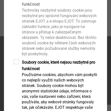
funkčnost
Technicky nezbytné soubory cookie jsou
nezbytné pro správné fungování webových
stránek EJOT a e-shopu EJOT. To zahrnuje
základní funkce, jako je navigace na
stránce a přístup k zabezpečeným
oblastem. Ty nelze deaktivovat. Bez těchto
souborů cookie by některé části webových
na začátek stránky
stránek nebo požadované služby nemohly
být poskytnuty.
EJOT CZ, s.r.o.
Soubory cookie, které nejsou nezbytné pro
Zděbradská 65
funkčnost
251 01 Říčany – Jažlovice
Používáme cookies, abychom vám poskytli
infoCZ@ejot.com
co nejlepší využití našich webových
stránek. Soubory cookie mohou být
anonymní statistické údaje, informace o
vás, vaše nastavení nebo zařízení, která
Ochrana údajů
používáte, aby webové stránky fungovaly
VODP
tak, jak očekáváte. EJOT respektuje vaše
tisk stránky