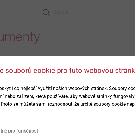
kumenty
 se souborů cookie pro tuto webovou strán
edběžné navrhování
ytli co nejlepší využití našich webových stránek. Soubory co
EN
DE
ní nebo zařízení, která používáte, aby webové stránky fungovaly
 Proto se můžete sami rozhodnout, že určité soubory cookie nep
vání
SSFIX.pdf
228 KB
hytné-systémy
309 KB
ytné pro funkčnost