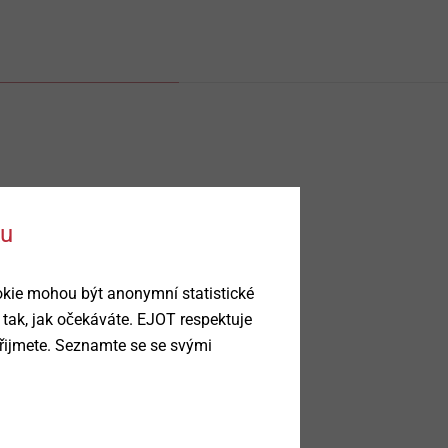
ku
okie mohou být anonymní statistické
 tak, jak očekáváte. EJOT respektuje
řijmete. Seznamte se se svými