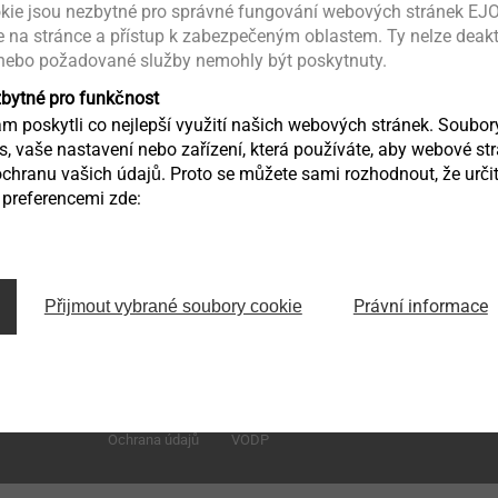
kie jsou nezbytné pro správné fungování webových stránek EJO
ce na stránce a přístup k zabezpečeným oblastem. Ty nelze deak
 nebo požadované služby nemohly být poskytnuty.
zbytné pro funkčnost
HZS.pdf
167 KB
 poskytli co nejlepší využití našich webových stránek. Soubo
ás, vaše nastavení nebo zařízení, která používáte, aby webové st
chranu vašich údajů. Proto se můžete sami rozhodnout, že určit
preferencemi zde:
Zděbradská 65
Právní informace
Přijmout vybrané soubory cookie
251 01 Říčany – Jažlovice
infoCZ@ejot.com
Ochrana údajů
VODP