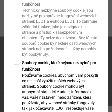
funkčnost
Technicky nezbytné soubory cookie jsou
nezbytné pro správné fungování webových
stránek EJOT a e-shopu EJOT. To zahrnuje
základní funkce, jako je navigace na
stránce a přístup k zabezpečeným
oblastem. Ty nelze deaktivovat. Bez těchto
souborů cookie by některé části webových
na začátek stránky
stránek nebo požadované služby nemohly
být poskytnuty.
EJOT CZ, s.r.o.
Soubory cookie, které nejsou nezbytné pro
Zděbradská 65
funkčnost
251 01 Říčany – Jažlovice
Používáme cookies, abychom vám poskytli
infoCZ@ejot.com
co nejlepší využití našich webových
stránek. Soubory cookie mohou být
anonymní statistické údaje, informace o
vás, vaše nastavení nebo zařízení, která
Ochrana údajů
používáte, aby webové stránky fungovaly
VODP
tak, jak očekáváte. EJOT respektuje vaše
tisk stránky