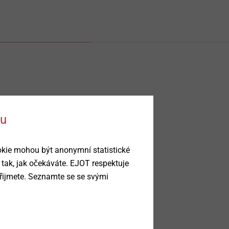
ku
okie mohou být anonymní statistické
 tak, jak očekáváte. EJOT respektuje
řijmete. Seznamte se se svými