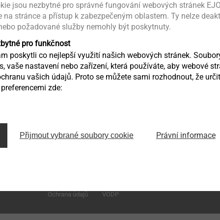
kie jsou nezbytné pro správné fungování webových stránek EJO
ce na stránce a přístup k zabezpečeným oblastem. Ty nelze deak
 nebo požadované služby nemohly být poskytnuty.
zbytné pro funkčnost
 poskytli co nejlepší využití našich webových stránek. Soubo
ás, vaše nastavení nebo zařízení, která používáte, aby webové st
chranu vašich údajů. Proto se můžete sami rozhodnout, že určit
preferencemi zde:
Zděbradská 65
Právní informace
Přijmout vybrané soubory cookie
251 01 Říčany – Jažlovice
infoCZ@ejot.com
Ochrana údajů
VODP