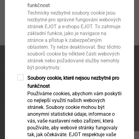
funkčnost
Technicky nezbytné soubory cookie jsou
nezbytné pro správné fungování webových
stránek EJOT a e-shopu EJOT. To zahrnuje
základní funkce, jako je navigace na
stránce a přístup k zabezpečeným
oblastem. Ty nelze deaktivovat. Bez těchto
souborů cookie by některé části webových
na začátek stránky
stránek nebo požadované služby nemohly
být poskytnuty.
EJOT CZ, s.r.o.
Soubory cookie, které nejsou nezbytné pro
Zděbradská 65
funkčnost
251 01 Říčany – Jažlovice
Používáme cookies, abychom vám poskytli
infoCZ@ejot.com
co nejlepší využití našich webových
stránek. Soubory cookie mohou být
anonymní statistické údaje, informace o
vás, vaše nastavení nebo zařízení, která
Ochrana údajů
používáte, aby webové stránky fungovaly
VODP
tak, jak očekáváte. EJOT respektuje vaše
tisk stránky