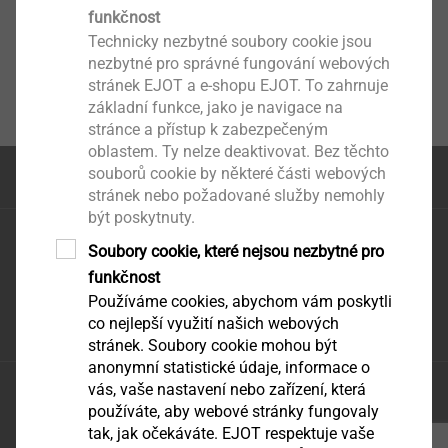
funkčnost
Technicky nezbytné soubory cookie jsou
nezbytné pro správné fungování webových
stránek EJOT a e-shopu EJOT. To zahrnuje
základní funkce, jako je navigace na
stránce a přístup k zabezpečeným
oblastem. Ty nelze deaktivovat. Bez těchto
souborů cookie by některé části webových
na začátek stránky
stránek nebo požadované služby nemohly
být poskytnuty.
EJOT CZ, s.r.o.
Soubory cookie, které nejsou nezbytné pro
Zděbradská 65
funkčnost
251 01 Říčany – Jažlovice
Používáme cookies, abychom vám poskytli
infoCZ@ejot.com
co nejlepší využití našich webových
stránek. Soubory cookie mohou být
anonymní statistické údaje, informace o
vás, vaše nastavení nebo zařízení, která
Ochrana údajů
používáte, aby webové stránky fungovaly
VODP
tak, jak očekáváte. EJOT respektuje vaše
tisk stránky