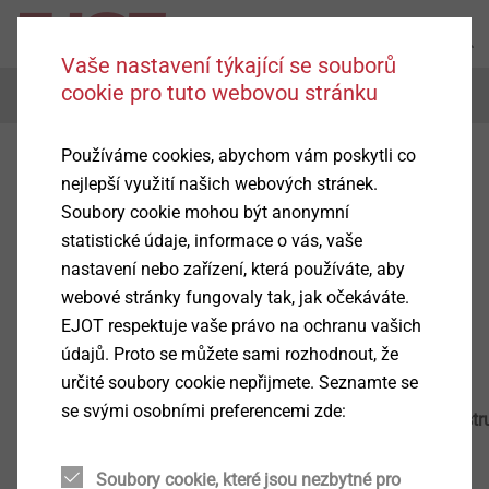
Vaše nastavení týkající se souborů
cookie pro tuto webovou stránku
Menu
Používáme cookies, abychom vám poskytli co
nejlepší využití našich webových stránek.
EJOT Sales Office Philippines
Soubory cookie mohou být anonymní
statistické údaje, informace o vás, vaše
For the Philippines please consult our global
EJOT
nastavení nebo zařízení, která používáte, aby
website.
webové stránky fungovaly tak, jak očekáváte.
EJOT respektuje vaše právo na ochranu vašich
You are welcome to contact the following contact
údajů. Proto se můžete sami rozhodnout, že
person.
určité soubory cookie nepřijmete. Seznamte se
se svými osobními preferencemi zde:
Market Unit Industry
Market Unit Constr
Stephanie Chiu
Soubory cookie, které jsou nezbytné pro
Christine Tan