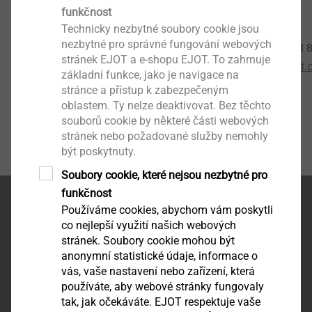
Head of Business Development
funkčnost
Asia Pacific
Technicky nezbytné soubory cookie jsou
nezbytné pro správné fungování webových
Phone : +65 8123 
mobile:
+6019-7172140
stránek EJOT a e-shopu EJOT. To zahrnuje
Email :
Ctan@ejot.
základní funkce, jako je navigace na
e-mail:
schiu@ejot.com
stránce a přístup k zabezpečeným
oblastem. Ty nelze deaktivovat. Bez těchto
souborů cookie by některé části webových
stránek nebo požadované služby nemohly
být poskytnuty.
Soubory cookie, které nejsou nezbytné pro
funkčnost
na začátek stránky
Používáme cookies, abychom vám poskytli
co nejlepší využití našich webových
EJOT CZ, s.r.o.
stránek. Soubory cookie mohou být
anonymní statistické údaje, informace o
Zděbradská 65
vás, vaše nastavení nebo zařízení, která
251 01 Říčany – Jažlovice
používáte, aby webové stránky fungovaly
infoCZ@ejot.com
tak, jak očekáváte. EJOT respektuje vaše