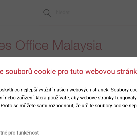
s Office Malaysia
ult our global
EJOT website.
 se souborů cookie pro tuto webovou strán
t the following contact person.
ytli co nejlepší využití našich webových stránek. Soubory co
Market Unit Construction
ní nebo zařízení, která používáte, aby webové stránky fungovaly
 Proto se můžete sami rozhodnout, že určité soubory cookie nep
Christine Tan
opment
ytné pro funkčnost
Phone : +65 8123 8596