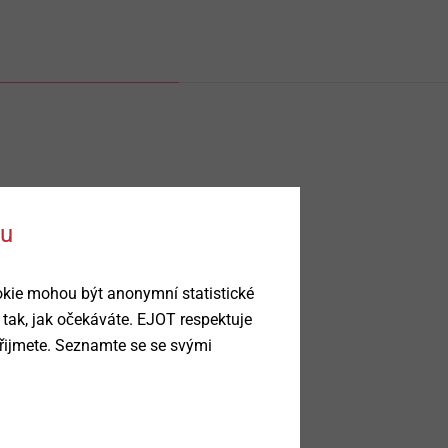
ku
okie mohou být anonymní statistické
 tak, jak očekáváte. EJOT respektuje
řijmete. Seznamte se se svými