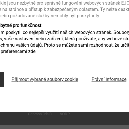
kie jsou nezbytné pro správné fungování webových stránek EJO
Email :
Ctan@ejot.com
ce na stránce a přístup k zabezpečeným oblastem. Ty nelze deak
 nebo požadované služby nemohly být poskytnuty.
zbytné pro funkčnost
 poskytli co nejlepší využití našich webových stránek. Soubo
ás, vaše nastavení nebo zařízení, která používáte, aby webové st
chranu vašich údajů. Proto se můžete sami rozhodnout, že určit
preferencemi zde:
Zděbradská 65
Právní informace
Přijmout vybrané soubory cookie
251 01 Říčany – Jažlovice
infoCZ@ejot.com
Ochrana údajů
VODP