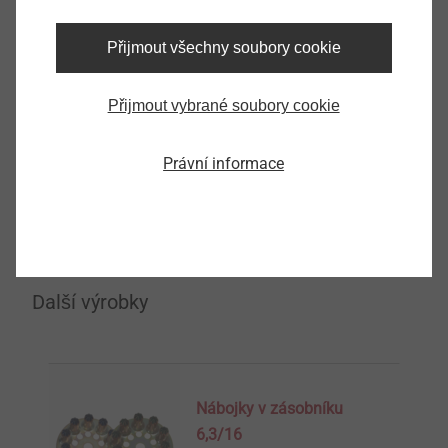
vstřelovací přístroj P 560
Přijmout všechny soubory cookie
9600013891
Přijmout vybrané soubory cookie
Specifications
hmotnost
4.23
Právní informace
Označení výrobku
vstřelovací přístroj P 560
Balení
1
Další výrobky
Nábojky v zásobníku
6,3/16