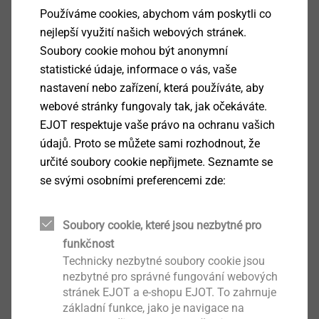
Applications
Používáme cookies, abychom vám poskytli co
Pro upevnění ocelových plechů na ocelové
nejlepší využití našich webových stránek.
konstrukce ≥ 6mm
Soubory cookie mohou být anonymní
Upevnění kazet na ocelové sloupy ≥ 6 mm
statistické údaje, informace o vás, vaše
Vlastnosti
nastavení nebo zařízení, která používáte, aby
Automatický posuv hřebů a nábojů
webové stránky fungovaly tak, jak očekáváte.
Zásobník hřebů na přístroji
EJOT respektuje vaše právo na ochranu vašich
Technické údaje
údajů. Proto se můžete sami rozhodnout, že
Hmotnost se zásobníkem: 4,23 kg
určité soubory cookie nepřijmete. Seznamte se
Energie rázu: 520 J
se svými osobními preferencemi zde:
Zásobník: 10 hřebů, 10 nábojů
Nábojky: 6,3/16 (černá, červená, modrá)
Soubory cookie, které jsou nezbytné pro
Rozměry: v 277 mm / d 363 mm / š 77 mm
funkčnost
Technicky nezbytné soubory cookie jsou
Obsah dodávky:
nezbytné pro správné fungování webových
1 vstřelovací přístroj
stránek EJOT a e-shopu EJOT. To zahrnuje
1 olej na čištění 35 ml
základní funkce, jako je navigace na