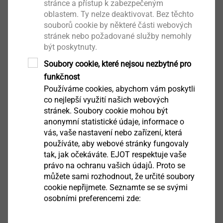
stránce a přístup k zabezpečeným
1 ochranné brýle
oblastem. Ty nelze deaktivovat. Bez těchto
1 sada pro čištění
souborů cookie by některé části webových
1 návod k použití
stránek nebo požadované služby nemohly
1 transportní kufr
být poskytnuty.
Soubory cookie, které nejsou nezbytné pro
Ke stažení
funkčnost
Používáme cookies, abychom vám poskytli
co nejlepší využití našich webových
Angličtina
stránek. Soubory cookie mohou být
anonymní statistické údaje, informace o
Němčina
vás, vaše nastavení nebo zařízení, která
používáte, aby webové stránky fungovaly
tak, jak očekáváte. EJOT respektuje vaše
ETA-08/0040.pdf
1 MB
právo na ochranu vašich údajů. Proto se
můžete sami rozhodnout, že určité soubory
Product data sheet.pdf
179 KB
cookie nepřijmete. Seznamte se se svými
osobními preferencemi zde: