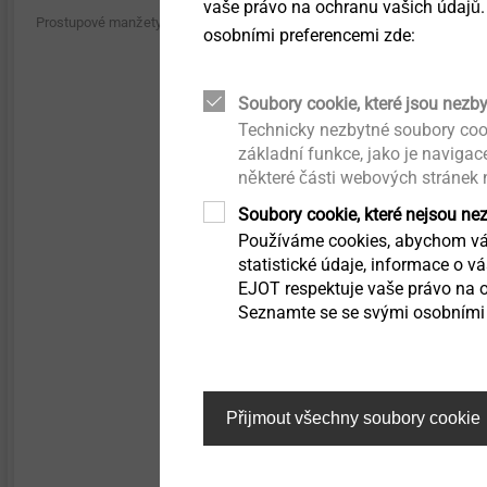
Clamping spring with
vaše právo na ochranu vašich údajů.
Prostupové manžety
Secure fit of the scre
osobními preferencemi zde:
Structural components
made of plastics
Technické údaje
Unašeč: 1/4″ šestihra
Soubory cookie, které jsou nezb
Automatizovaná montáž /
Technicky nezbytné soubory coo
Technická čistota
základní funkce, jako je naviga
některé části webových stránek
Přímé šroubování do plastů
Filtr
Soubory cookie, které nejsou ne
Používáme cookies, abychom vám
statistické údaje, informace o v
Technické detaily a
povrchové úpravy
EJOT respektuje vaše právo na o
Seznamte se se svými osobními 
Mikrošrouby
Upevnění pro kombinované
Přijmout všechny soubory cookie
aplikace