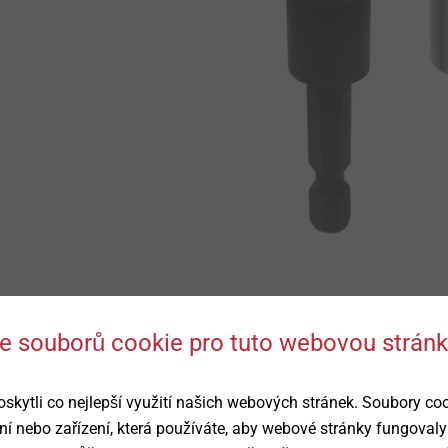
robku
 se souborů cookie pro tuto webovou strán
Ke stažení
OT fasteners with hexagon head
ytli co nejlepší využití našich webových stránek. Soubory co
ní nebo zařízení, která používáte, aby webové stránky fungovaly
Angličtina