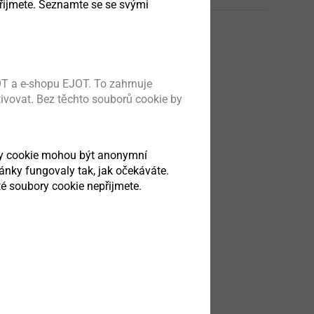
řijmete. Seznamte se se svými
ata sheet.pdf
157 KB
T a e-shopu EJOT. To zahrnuje
tivovat. Bez těchto souborů cookie by
ry cookie mohou být anonymní
ránky fungovaly tak, jak očekáváte.
é soubory cookie nepřijmete.