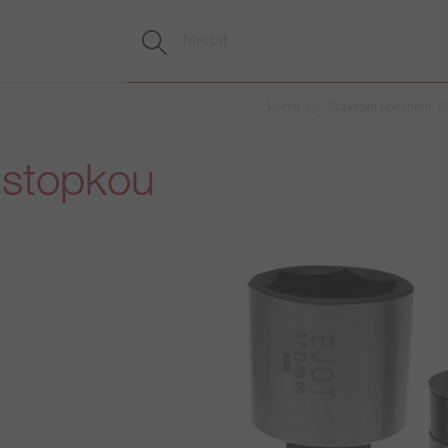
Home
Stavební upevnění
 stopkou