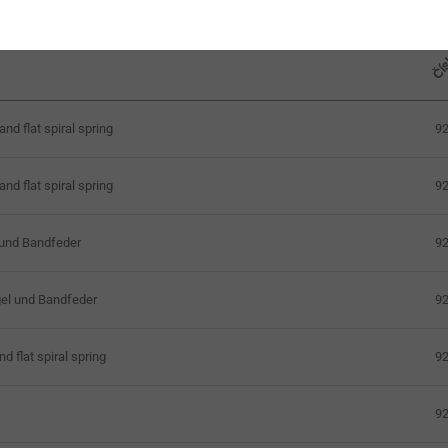
Čís
9
nd flat spiral spring
9
nd flat spiral spring
9
 und Bandfeder
9
el und Bandfeder
9
d flat spiral spring
9