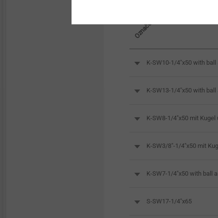
Přesné zastudena tvářené
Označení výrobku
díly
Přímé šroubování do kovů
K-SW10-1/4"x50 with ball a
Hybridní díly & Insertmolding
K-SW13-1/4"x50 with ball a
Seřizovací systémy do
světlometů
K-SW8-1/4"x50 mit Kugel
Upevnění pro hybridní
pěnové struktury
K-SW3/8"-1/4"x50 mit Kug
Upevnění pro tenkostěnné
K-SW7-1/4"x50 with ball an
díly
S-SW17-1/4"x65