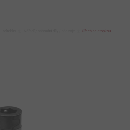
Výrobky
Nářadí / náhradní díly / nástroje
Ořech se stopkou