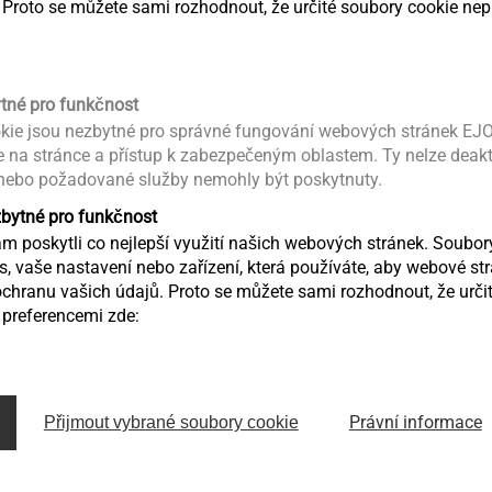
 ball
 Proto se můžete sami rozhodnout, že určité soubory cookie nep
w
Product d
n DIN/ISO 1173 - E 6,3
ytné pro funkčnost
kie jsou nezbytné pro správné fungování webových stránek EJO
ce na stránce a přístup k zabezpečeným oblastem. Ty nelze deak
 nebo požadované služby nemohly být poskytnuty.
zbytné pro funkčnost
 poskytli co nejlepší využití našich webových stránek. Soubo
ás, vaše nastavení nebo zařízení, která používáte, aby webové st
chranu vašich údajů. Proto se můžete sami rozhodnout, že určit
preferencemi zde:
Právní informace
Přijmout vybrané soubory cookie