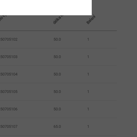
lo výrobku
délka mm
Balení
250705102
50.0
1
250705103
50.0
1
250705104
50.0
1
250705105
50.0
1
250705106
50.0
1
250705107
65.0
1