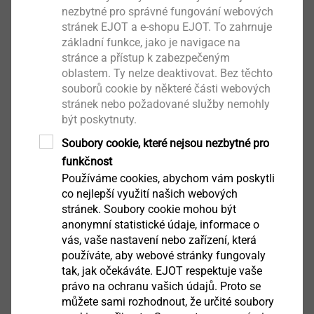
Pro zdivo, beton, přírodní a umělý kámen atd.
nezbytné pro správné fungování webových
Vlastnosti
stránek EJOT a e-shopu EJOT. To zahrnuje
Pro přesné omezení hloubky a optimální průnik
základní funkce, jako je navigace na
izolanty
stránce a přístup k zabezpečeným
oblastem. Ty nelze deaktivovat. Bez těchto
Pro vrtání přes hydroizolaci a tepelnou izolaci
souborů cookie by některé části webových
stránek nebo požadované služby nemohly
Ke stažení
být poskytnuty.
Soubory cookie, které nejsou nezbytné pro
funkčnost
Čeština
Používáme cookies, abychom vám poskytli
Angličtina
co nejlepší využití našich webových
stránek. Soubory cookie mohou být
Němčina
anonymní statistické údaje, informace o
vás, vaše nastavení nebo zařízení, která
používáte, aby webové stránky fungovaly
Produktový list.pdf
304 KB
tak, jak očekáváte. EJOT respektuje vaše
právo na ochranu vašich údajů. Proto se
můžete sami rozhodnout, že určité soubory
Další výrobky