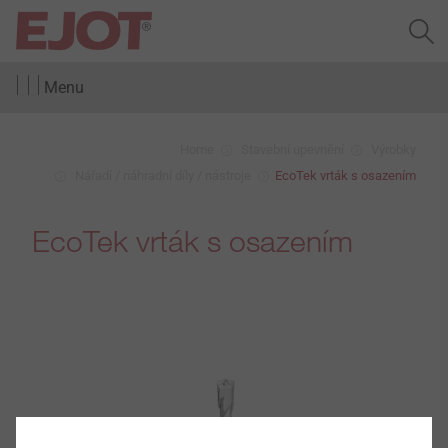
Menu
Home
Stavební upevnění
Výrobky
Nářadí / náhradní díly / nástroje
EcoTek vrták s osazením
EcoTek vrták s osazením