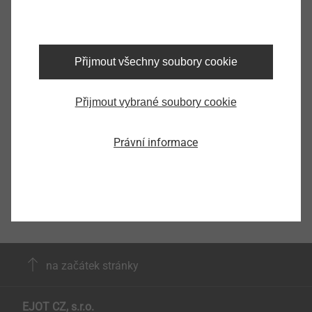
9250514025
Specifications
Přijmout všechny soubory cookie
délka
25.0
Označení výrobku
SW5-1/4“/Cx25
Přijmout vybrané soubory cookie
Balení
1
Právní informace
na začátek stránky
EJOT CZ, s.r.o.