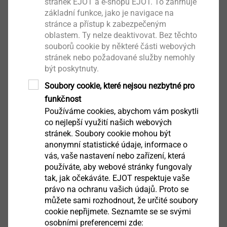
stránek EJOT a e-shopu EJOT. To zahrnuje
základní funkce, jako je navigace na
Oblast použití
stránce a přístup k zabezpečeným
Utahovací nástavec: ¼‘‘ šestihran DIN/ISO 1173
oblastem. Ty nelze deaktivovat. Bez těchto
souborů cookie by některé části webových
stránek nebo požadované služby nemohly
Ke stažení
být poskytnuty.
Soubory cookie, které nejsou nezbytné pro
Angličtina
funkčnost
Používáme cookies, abychom vám poskytli
Němčina
co nejlepší využití našich webových
stránek. Soubory cookie mohou být
anonymní statistické údaje, informace o
Product data sheet.pdf
129 KB
vás, vaše nastavení nebo zařízení, která
používáte, aby webové stránky fungovaly
tak, jak očekáváte. EJOT respektuje vaše
právo na ochranu vašich údajů. Proto se
můžete sami rozhodnout, že určité soubory
SW5-1/4“/Cx25
cookie nepřijmete. Seznamte se se svými
osobními preferencemi zde: