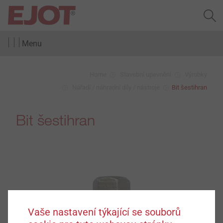
Menu
Home
Stavební upevnění
Výrobky
Nářadí / náhradní díly / nástroje
Bit šestihran
Bit šestihran
Vaše nastavení týkající se souborů