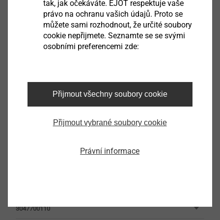
tak, jak očekáváte. EJOT respektuje vaše
právo na ochranu vašich údajů. Proto se
Filtr
můžete sami rozhodnout, že určité soubory
cookie nepřijmete. Seznamte se se svými
osobními preferencemi zde:
barva
Přijmout všechny soubory cookie
Přijmout vybrané soubory cookie
kalota ORKAN W48 Alu-blank
Právní informace
3047400110
kalota ORKAN W24 Alu-blank
3047700110