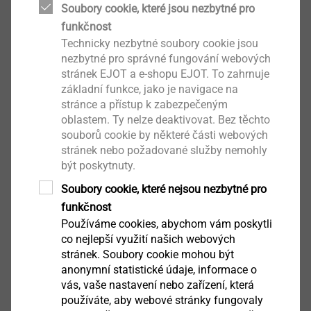
Soubory cookie, které jsou nezbytné pro
Upozornění
Používejte pouze šrouby s průměrem
funkčnost
těsnící podložky 16 mm nebo 19 mm. Pro stanovení
Technicky nezbytné soubory cookie jsou
svěrné tloušťky šroubu je třeba připočítat 3 mm na
nezbytné pro správné fungování webových
kalotu. Neuvedené kaloty na objednávku.
stránek EJOT a e-shopu EJOT. To zahrnuje
základní funkce, jako je navigace na
stránce a přístup k zabezpečeným
Ke stažení
oblastem. Ty nelze deaktivovat. Bez těchto
souborů cookie by některé části webových
stránek nebo požadované služby nemohly
Čeština
být poskytnuty.
Angličtina
Soubory cookie, které nejsou nezbytné pro
funkčnost
Němčina
Používáme cookies, abychom vám poskytli
co nejlepší využití našich webových
stránek. Soubory cookie mohou být
Produktový list.pdf
296 KB
anonymní statistické údaje, informace o
vás, vaše nastavení nebo zařízení, která
používáte, aby webové stránky fungovaly