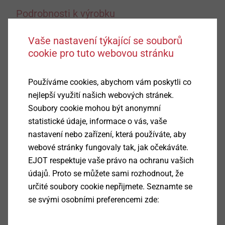
Podrobnosti k výrobku
Vaše nastavení týkající se souborů
Oblast použití
cookie pro tuto webovou stránku
Upevnění v horní vlně vlnitých plechů
Upevnění v horní vlně prosvětlovacích desek
Vlastnosti
Používáme cookies, abychom vám poskytli co
Optimalizovaná vyztužovací žebra
nejlepší využití našich webových stránek.
Spolehlivé utěsnění
Soubory cookie mohou být anonymní
Hliníková slitina v lesklém a barevném provedení
statistické údaje, informace o vás, vaše
(RAL)
nastavení nebo zařízení, která používáte, aby
Benefits
webové stránky fungovaly tak, jak očekáváte.
Zvýšená spolehlivost montáže
EJOT respektuje vaše právo na ochranu vašich
Vysoká tvarová stabilita
údajů. Proto se můžete sami rozhodnout, že
Optimální přenos sil
určité soubory cookie nepřijmete. Seznamte se
Sofistikovaný upevňovací systém pro kombinaci
se svými osobními preferencemi zde:
se samovrtnými a závitotvornými šrouby EJOT