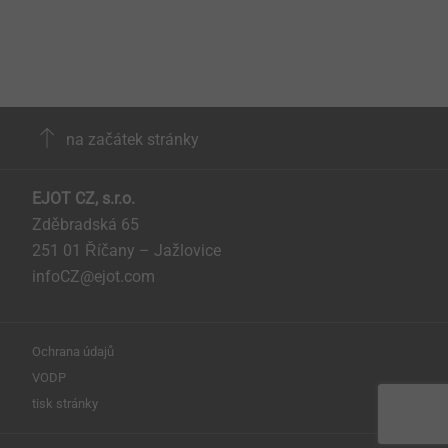
na začátek stránky
EJOT CZ, s.r.o.
Zděbradská 65
251 01 Říčany – Jažlovice
infoCZ@ejot.com
Ochrana údajů
VODP
tisk stránky