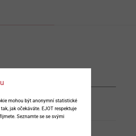
ku
okie mohou být anonymní statistické
Filtr
 tak, jak očekáváte. EJOT respektuje
řijmete. Seznamte se se svými
Utahovací nástavec