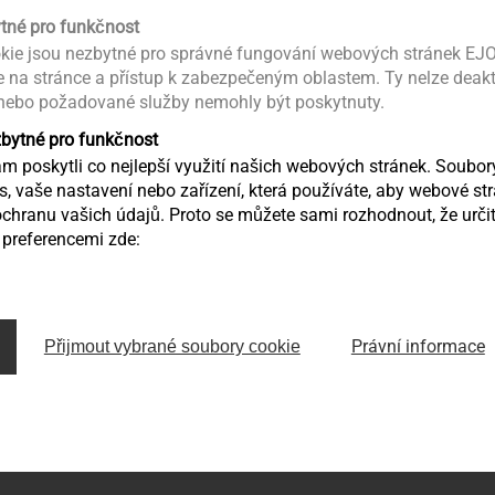
ytné pro funkčnost
kie jsou nezbytné pro správné fungování webových stránek EJO
ce na stránce a přístup k zabezpečeným oblastem. Ty nelze deak
Iso - spirální hmoždinka
IT-Z 60/8 S
 nebo požadované služby nemohly být poskytnuty.
Upevnění vnějších prvků a
Nářadí a příslu
zbytné pro funkčnost
konstrukcí na ETICS
Izolační talíř
ací
Montážní plastová
 poskytli co nejlepší využití našich webových stránek. Soubo
hmoždinka ve tvaru spirály
ás, vaše nastavení nebo zařízení, která používáte, aby webové st
chranu vašich údajů. Proto se můžete sami rozhodnout, že určit
preferencemi zde:
Zobrazit výrobek
Zobrazit výr
Právní informace
Přijmout vybrané soubory cookie