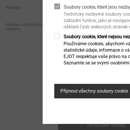
Soubory cookie, které jsou nezb
Zpravodaj
Compliance
Kontakty
Upevnění solárních panelů
Technicky nezbytné soubory coo
Seřizovací systémy do
základní funkce, jako je naviga
světlometů
Ke stažení
Oznamovací kanál
Souhlas s elektronickou
Iso-Dart
některé části webových stránek
Suchá výstavba
fakturací
Upevnění vnějších prvků a
Soubory cookie, které nejsou ne
konstrukcí na ETICS
Upevnění pro tenkostěnné
Distribuční síť
Kvalita
díly
je konstrukční upevňov
Používáme cookies, abychom vám
Nýty
systém
statistické údaje, informace o v
EJOT respektuje vaše právo na o
Udržitelnost
Automatizovaná montáž /
Seznamte se se svými osobními 
Vstřelování
Technická čistota
Zobrazit výrobek
Nářadí / náhradní díly /
Technické detaily a
nástroje
povrchové úpravy
Přijmout všechny soubory cookie
Příslušenství
Upevnění pro hybridní
pěnové struktury
Kaloty ORKAN
Mikrošrouby
na začátek stránky