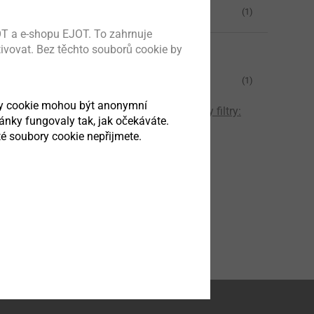
vnitřní TORX T40
(1)
T a e-shopu EJOT. To zahrnuje
tivovat. Bez těchto souborů cookie by
Barva
šenství pro ETICS
blue
(1)
ek
ry cookie mohou být anonymní
Obnovit všechny filtry:
ránky fungovaly tak, jak očekáváte.
é soubory cookie nepřijmete.
obek